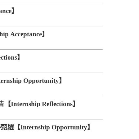
ance】
Acceptance】
tions】
ip Opportunity】
nship Reflections】
ternship Opportunity】