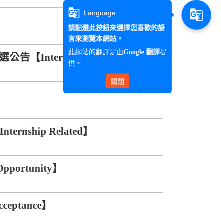
g_translate
g_translate
Language
請點選此按鈕來選擇您喜歡的語
言來瀏覽本網站。
此網站的翻譯是由
提
Google 翻譯
nternship Opportunity】
供。
關閉
】
ship Related】
ortunity】
eptance】