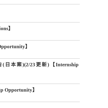
s】
ions】
ortunity】
(2/23更新)【Internship
pportunity】