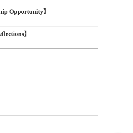
pportunity】
ections】
s】