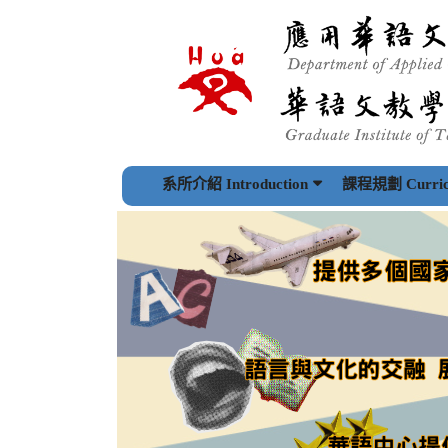
跳
到
主
要
內
容
區
塊
系所介紹 Introduction
課程規劃 Curric