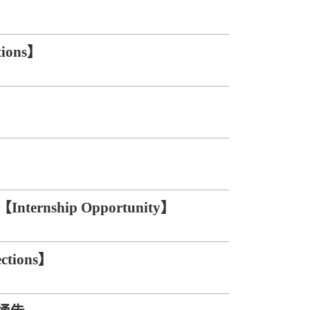
ions】
s】
ship Opportunity】
tions】