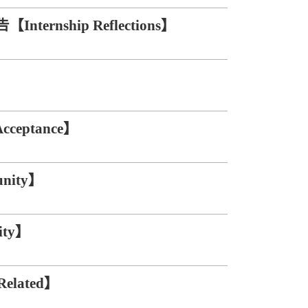
nship Reflections】
ceptance】
nity】
ity】
elated】