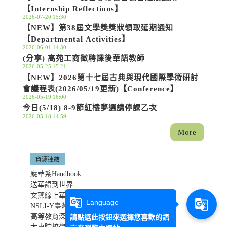
【Internship Reflections】
2026-07-20 15:30
【NEW】第38屆文學獎獎狀領取延期通知
【Departmental Activities】
2026-06-01 14:30
(分享) 高苑工商徵聘課後華語教師
2026-05-25 15:21
【NEW】2026第十七屆古典與現代國際學術研討
會議程表(2026/05/19更新)【Conference】
2026-05-19 16:00
今日(5/18) 8-9節紅樓夢選讀停課乙次
2026-05-18 14:59
More
資源連結
應華系Handbook
送華語到世界
文藻線上華語師資培訓
g_translate
g_translate
Language
NSLI-Y臺灣計畫網站
高等教育深耕計畫
請點選此按鈕來選擇您喜歡的語