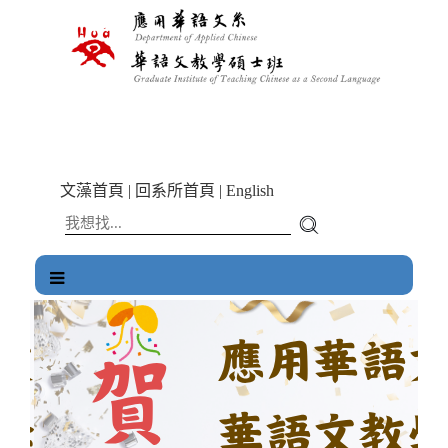
跳
到
主
要
內
容
區
塊
文藻首頁
|
回系所首頁
|
English