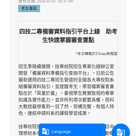
發布日期 2024-03-07 10:37:00
考生專區
四技二專備審資料指引平台上線 助考
生快速掌握審查重點
*本文轉載於EToday新聞雲
招生季陸續展開，技專校院招生專業化總辦公室
開發「
備審資料準備指引查詢平台
」，日前公告
最新適用四技二專招生管道的全國各大專校院系
組備審資料指引，並提醒考生，學習檔案審查重
點在於「質重於量」，重視學生務實致用的專業
知識及實作能力，並非所列項次都要具備，而科
大教授最想看到一目了然、架構完整、有個人特
色、連結申請科系的課程學習成果。
技專校院招生總辦表示，為讓學生更了解心目中
g_translate
g_translate
Language
理想校系參採重點，並協助全國技專技高推動精