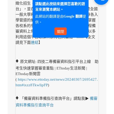
緻化招生，開發「備審資料準備指引查詢平
請點選此按鈕來選擇您喜歡的語
台」，並在本周二（5日）公告，平台上綜整全國
言來瀏覽本網站。
一般大學和技專校院關於113學年度四技二專各入
此網站的翻譯是由
提
Google 翻譯
學管道的備審資料指引，便利廣大考生快速掌握
供。
各校系的參採科目、審查重點，準備學習歷程備
審資料上傳，也鼓勵考生、家長、老師們可以多
關閉
利用這個平台瞭解科系特色與重點。.......【全文
請見下面
連結
】
♦
原文網址:
四技二專備審資料指引平台上線 助
考生快速掌握審查重點 | ETtoday生活新聞 |
ETtoday新聞雲
(
https://www.ettoday.net/news/20240307/2695427.
htm#ixzz8TkwIipFP
)
♦
「備審資料準備指引查詢平台」請點我▶
備審
資料準備指引查詢平台