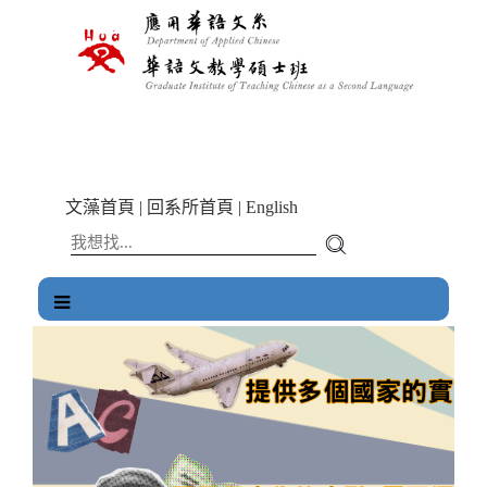
跳
到
主
要
內
容
區
塊
文藻首頁
|
回系所首頁
|
English