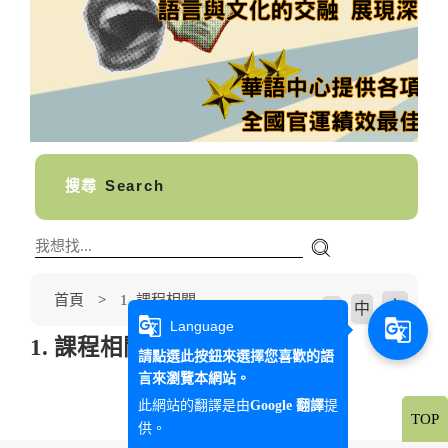
搜尋
Search
首頁
1. 課程相關
大
中
字級大小
小
g_translate
g_translate
Language
1. 課程相關
請點選此按鈕來選擇您喜歡的語
言來瀏覽本網站。
此網站的翻譯是由
提
Google 翻譯
TOP
供。