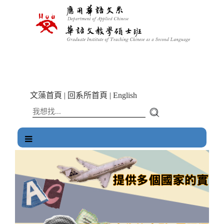
跳
到
主
要
內
容
區
塊
文藻首頁
|
回系所首頁
|
English