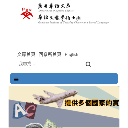
跳
到
主
要
內
容
區
塊
文藻首頁
|
回系所首頁
|
English