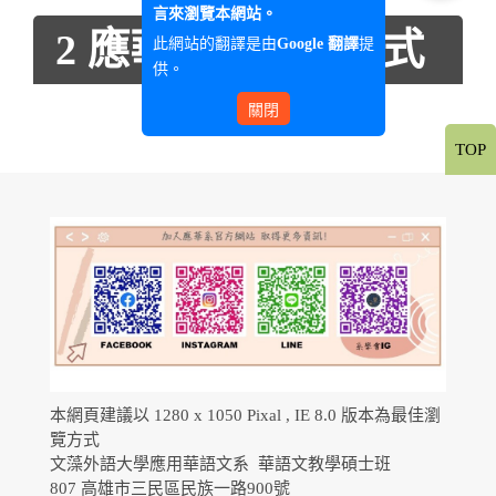
言來瀏覽本網站。
2 應華學報撰稿格式
此網站的翻譯是由
提
Google 翻譯
供。
關閉
TOP
本網頁建議以 1280 x 1050 Pixal , IE 8.0 版本為最佳瀏
覽方式
文藻外語大學應用華語文系 華語文教學碩士班
807 高雄市三民區民族一路900號