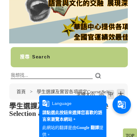
搜尋
Search
首頁
學生選課及實習各項規定Course Selection & Internships
大
中
字級大小
小
g_translate
g_translate
Language
學生選課及實習各項規定Course
Selection & Internships
請點選此按鈕來選擇您喜歡的語
言來瀏覽本網站。
此網站的翻譯是由
提
Google 翻譯
供。
TOP