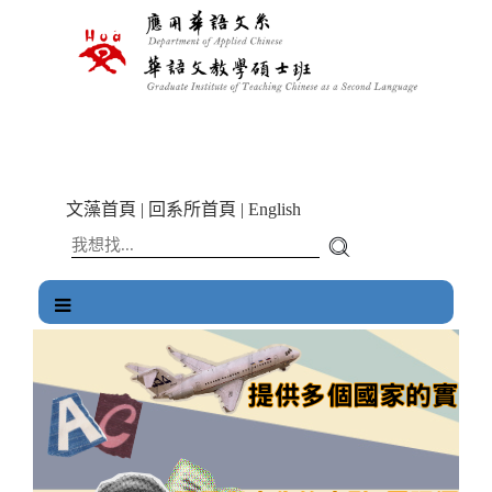
跳
到
主
要
內
容
區
塊
文藻首頁
|
回系所首頁
|
English