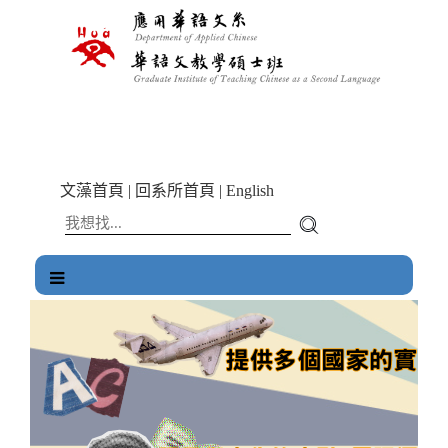
跳
到
主
要
內
容
區
塊
文藻首頁
|
回系所首頁
|
English