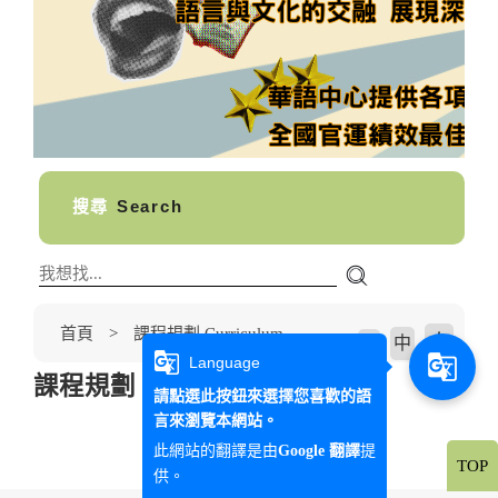
搜尋
Search
首頁
課程規劃 Curriculum
大
中
字級大小
小
g_translate
g_translate
Language
課程規劃 Curriculum
請點選此按鈕來選擇您喜歡的語
言來瀏覽本網站。
此網站的翻譯是由
提
Google 翻譯
TOP
供。