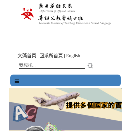
跳
到
主
要
內
容
區
塊
文藻首頁
|
回系所首頁
|
English