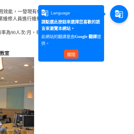
效能，一發現有任何操作上的問題或不正常情
g_translate
g_translate
Language
業維修人員進行維修與保養。
請點選此按鈕來選擇您喜歡的語
言來瀏覽本網站。
為90人次/月，每次每人使用時間之平均為30
此網站的翻譯是由
提
Google 翻譯
供。
業教室
關閉