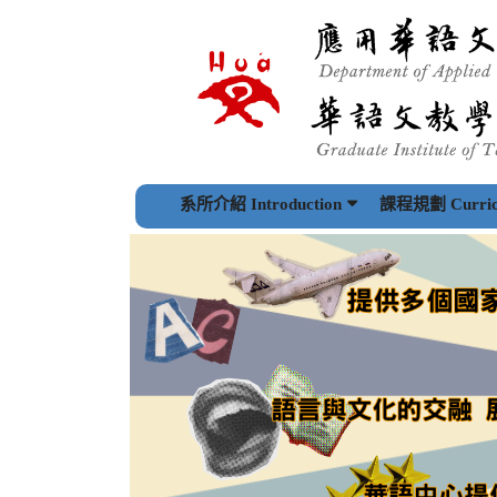
跳
到
主
要
內
容
區
塊
系所介紹 Introduction
課程規劃 Curric