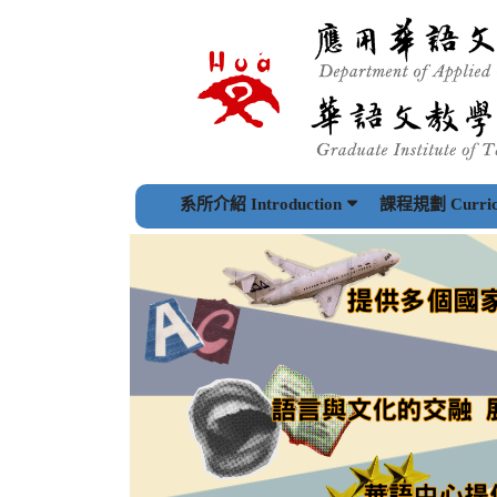
跳
到
主
要
內
容
區
塊
系所介紹 Introduction
課程規劃 Curric