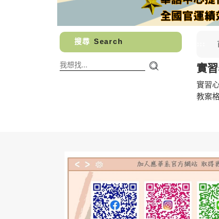
搜尋
Search
:::
實習表
實習
教案