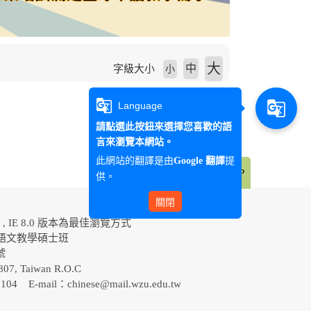
大
中
字級大小
小
g_translate
g_translate
Language
請點選此按鈕來選擇您喜歡的語
言來瀏覽本網站。
此網站的翻譯是由
提
Google 翻譯
TOP
供。
關閉
al , IE 8.0 版本為最佳瀏覽方式
語文教學碩士班
0號
807, Taiwan R.O.C
-5104 E-mail：
chinese@mail.wzu.edu.tw