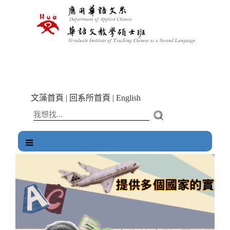
跳
到
主
要
內
容
區
塊
文藻首頁
|
回系所首頁
|
English