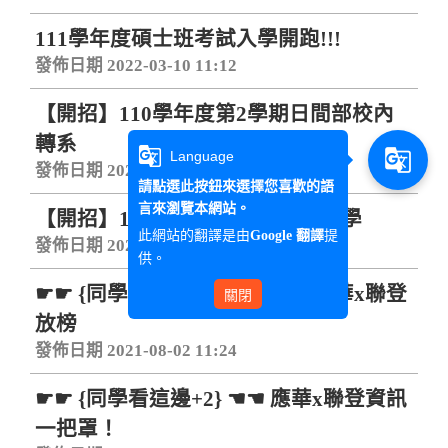
111學年度碩士班考試入學開跑!!!
發佈日期 2022-03-10 11:12
【開招】110學年度第2學期日間部校內
轉系
g_translate
g_translate
Language
發佈日期 2021-10-29 10:22
請點選此按鈕來選擇您喜歡的語
言來瀏覽本網站。
【開招】111學年度碩士班甄試入學
此網站的翻譯是由
提
Google 翻譯
發佈日期 2021-10-21 15:46
供。
☛☛ {同學看這邊+3} ☚☚ 文藻應華x聯登
關閉
放榜
發佈日期 2021-08-02 11:24
☛☛ {同學看這邊+2} ☚☚ 應華x聯登資訊
一把罩！