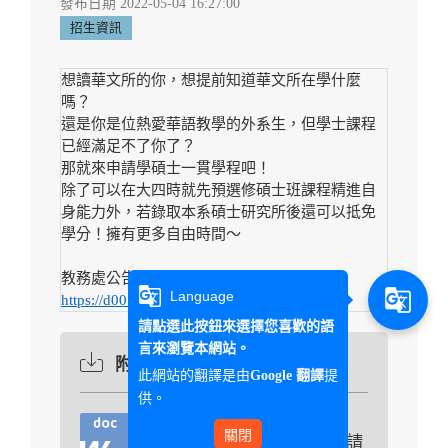
發布日期 2022-05-04 16:27:00
招生資訊
想讀華文所的你，想提前知道華文所在學什麼
嗎？
還是你是位熱愛華語教學的外系生，但學士課程
已經滿足不了你了？
那就來申請學碩士一貫學程吧！
除了可以在大四時就先預選修碩士班課程精進自
身能力外，若錄取本系碩士研究所後還可以抵免
學分！
擁有更多自由時間～
教務處公告：
g_translate
g_translate
Language
https://d001.wzu.edu.tw/article/498481
請點選此按鈕來選擇您喜歡的語
言來瀏覽本網站。
附件下載
此網站的翻譯是由
提
Google 翻譯
供。
關閉
491049-學碩士一貫學程申請