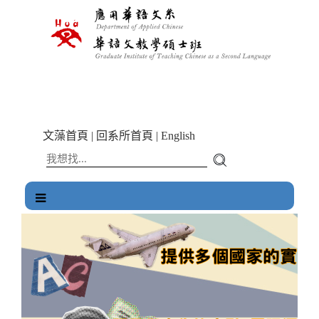
跳
到
主
要
內
容
區
塊
文藻首頁
|
回系所首頁
|
English