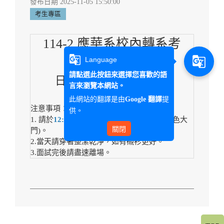
發布日期 2025-11-05 15:50:00
考生專區
114-2 應華系校內轉系考
g_translate
g_translate
Language
面試
通知
請點選此按鈕來選擇您喜歡的語
日期:114年11月12日(三)
言來瀏覽本網站。
12:30-12:40 顏○伃
此網站的翻譯是由
提
Google 翻譯
注意事項：
供。
1. 請於
12:25
至z205應華系資源教室報到(綠色大
關閉
門)。
2.當天請穿著整潔乾淨，如有襯衫更好。
3.面試完後請盡速離場。