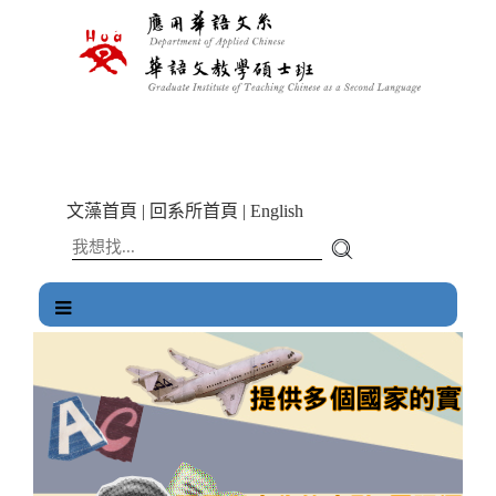
跳
到
主
要
內
容
區
塊
文藻首頁
|
回系所首頁
|
English