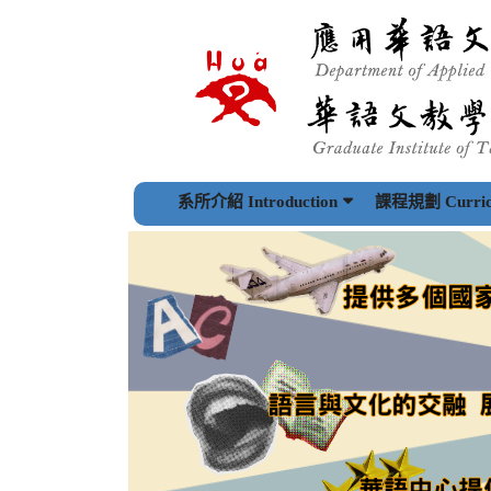
跳
到
主
要
內
容
區
塊
系所介紹 Introduction
課程規劃 Curric