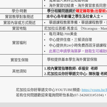
蒐集個人資料告知聲明書
海外實習切結書、海外實習家長同意
學分
/
時數
學分相關問題請於
確定錄取後(出發前)
本中心各年齡層之學生及社會人士。
實習教學對
象簡述
實習內容或方式簡述
華語課程教案準備，華語課程教學，
實習地點
尼加拉瓜首都-馬拿瓜 （Nicaragua - Man
每月津貼:700美金
中心提供住宿，三餐須自理
實習福利
中心提供共24小時免費西班牙語課程
此案已申請學海築夢，錄取生可補助
實習生保險
學校提供基本學生海外實習保險
1.
校內實習指導教師
:
卓福安
老師
其他須知
2.
尼加拉瓜你好華語文中心
:
陳秋璇
老
尼加拉瓜你好華語文中心YOUTUBE頻道:
https://youtu.b
若有任何問題歡迎來電詢問昕怡系助(07-3426031#5104