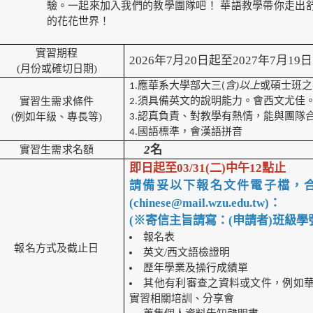
驗。一起來加入我們的教學團隊吧！ 華語教學帶你走出
的花花世界！
實習期程
2026年7月20日起至2027年7月19日
(
月份或確切日期
)
含)以上
1.應華系大學部大三(
或碩士班之
實習生需求條
件
2.須具備英文的說明能力。會西文尤佳。
(
例如年級、專長等
)
3.認真負責、對教學有熱情，能與團隊
4.國語標準，會漢語拼音
2
名
實習生需求名
額
即日起至03/31(二)
中午12點止
請備妥以下報名文件電子檔，
(chinese@mail.wzu.edu.tw
)：
(※寄信主旨請寫：(申請者)班級
報名表
報名方式及截止日
英文
/
西文語檢證明
歷年學業及操行成績單
其他有利審查之資料或文件，例如
實習相關培訓、分享會