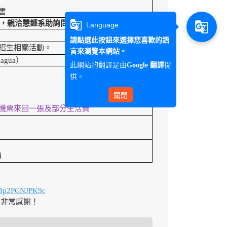
書
g_translate
，親洽慧鍾系助詢問。
g_translate
Language
請點選此按鈕來選擇您喜歡的語
招生相關活動。
言來瀏覽本網站。
agua）
此網站的翻譯是由
提
Google 翻譯
供。
關閉
機票來回一張及部分生活費
師
e/Bp2PCNJPK9c
)，非常感謝！