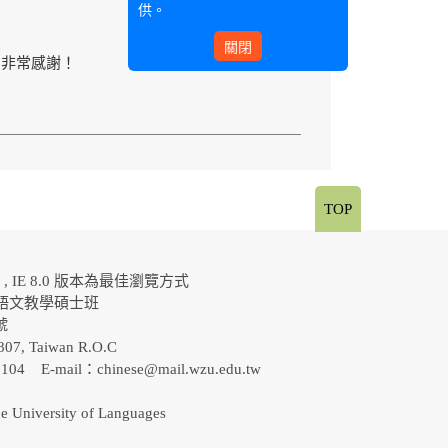
供。
關閉
)，非常感謝！
TOP
al , IE 8.0 版本為最佳瀏覽方式
語文教學碩士班
0號
807, Taiwan R.O.C
-5104 E-mail：
chinese@mail.wzu.edu.tw
e University of Languages