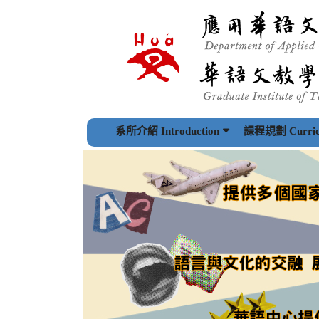
跳
到
主
要
內
容
區
塊
系所介紹 Introduction
課程規劃 Curric