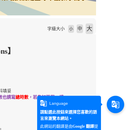
大
中
字級大小
小
ons】
料填妥
數也請寫
總時數
，若參加兩個，請
g_translate
g_translate
Language
請點選此按鈕來選擇您喜歡的語
言來瀏覽本網站。
此網站的翻譯是由
提
Google 翻譯
。