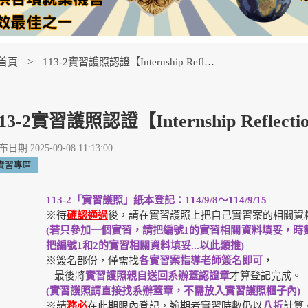
首頁
113-2實習護照認證【Internship Reflections】
13-2實習護照認證【Internship Reflecti
日期 2025-09-08 11:13:00
實習專區
113-2「實習護照」紙本登記：
114/9/8～114/9/15
※待
確認通過
後，請在實習護照上把自己實習案的相關資
(
若只參加一個實習，請把編號1的實習相關資料填妥，時
把編號1和2的實習相關資料填妥...以此類推)
※簽名部份，僅需找
各實習案指導老師簽名即可
，
最後將
實習護照親自送回系辦蓋認證章
才算登記完成。
(
實習護照請直接找系辦蓋章，不需放入實習護照櫃子內)
※請
務必
在此期限內登記，逾期者實習時數仍以
八折
計算