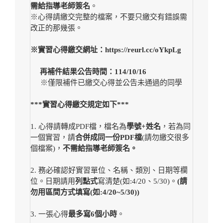
需給指導老師簽名
。
※心得請繳交完整的檔案，不要只繳交有錯誤需
改正的那幾張。
※
實習心得繳交網址：
https://reurl.cc/oYkpLg
再補件結果公告時間：
114/10/16
※僅限補件已繳交心得並公告未通過的同學
***實習心得繳交規定如下***
1. 心得請轉成PDF檔，檔名為
學號+姓名
，若為同
一個實習，請
合併成同一份PDF檔
(請勿繳交很多
個檔案)，
不需給指導老師簽名。
2. 務必確認好實習單位、名稱、類別、日期等欄
位。日期請用
列點式
寫清楚(如:4/20、5/30)。
(
請
勿用區間方式填寫(如:4/20~5/30))
3. 一張心得
最多寫6個小時
。