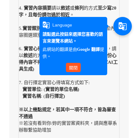
4.
實習內容摘要
請以
敘述
或
條列
的方式
至少寫20
字，且每份請勿過於相近
。
g_translate
g_translate
Language
5.
實習類別
請用
圈選
的方式呈現，並依據實習內
請點選此按鈕來選擇您喜歡的語
容圈選類別。
言來瀏覽本網站。
6.
實習心得
字型大小為
12
，行距為
一倍行高
，請
此網站的翻譯是由
提
Google 翻譯
以
敘述
的方式至少寫
7
行(205字以上)
。
(
每一份心
供。
得內容不得重複，亦不得使用chatgpt及其它AI工
關閉
具生成)
7. 自行擇定實習心得填寫方式如下:
實習單位:
(
實習的單位名稱)
實習名稱
: (
自行擇定)
※
以上幾點規定，若其中一項不符合，皆為審查
不通過
※若沒有看到你/妳的實習案資料夾，請與應華系
辦聯繫協助增加