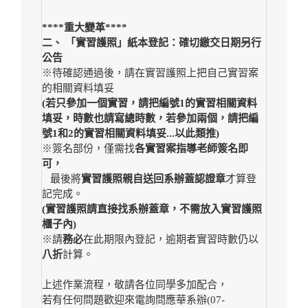
****重大變革****
二、 「實習護照」紙本登記：
確切繳交日期另行
公告
※待確認通過後，請在實習護照上把自己實習案
的相關資料填妥
(若只參加一個實習，請把編號1的實習相關資料
填妥，時數也請寫總時數，若參加兩個，請把編
號1和2的實習相關資料填妥...以此類推)
※簽名部份，僅需找
各實習案指導老師簽名即
可，
最後將
實習護照親自送回系辦蓋認證章
才算登
記完成。
(實習護照請直接找系辦蓋章，不需放入實習護照
櫃子內)
※請
務必
在此期限內登記，逾期者實習時數仍以
八折
計算。
上述作業流程，敬請各位同學多加配合，
若有任何問題歡迎來電詢問應華系辦(07-