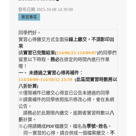
發布日期 2025-10-08 14:39:00
實習專區
同學們好，
實習心得繳交方式全面採
線上繳交，不須影印出
來
請
實習已完整結束(
114/06/23-114/09/07
)
的同學們
留意以下時程，
務必
在排定的時間內進行作業
喔！
一、 未通過之實習心得再補件：
114/10/09~114/10/12 23:59
(此區間實習時數將以
八折計算)
※僅限補件已繳交心得並已公告未通過的同學
※請需補件的同學依照指示修改心得，會在系網
公告，
請務必於此期限內繳交，逾期者實習時數以
八
折
計算。
※心得請轉成
PDF
檔繳交，檔名為
學號+姓名
。
同一實習的心得，請合併成一個檔案繳交，
不