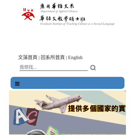
跳
到
主
要
內
容
區
塊
文藻首頁
|
回系所首頁
|
English