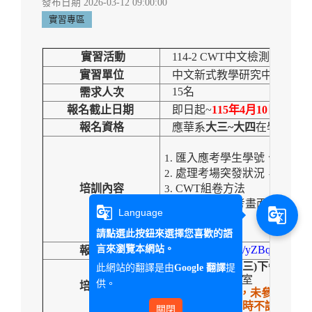
發布日期 2026-03-12 09:00:00
實習專區
實習活動
114-2 CWT
中文檢測監考人
實習單位
中文新式教學研究中心
15
名
需求人次
報名截止日期
即日起
~
115
年
4
月
10
日
(
五
)
下
報名資格
應華系
大三
~
大四
在學生
匯入應考學生學號、姓名至
處理考場突發狀況，例：協
培訓內容
CWT
組卷方法
切入
CWT
應考畫面之路徑
g_translate
g_translate
Language
監考須知
請點選此按鈕來選擇您喜歡的語
言來瀏覽本網站。
https://forms.gle/yZBqqhjjtV
報名表單
115
年
4
月
22
日
(
三
)
下午
3
點
~5
此網站的翻譯是由
提
Google 翻譯
地點：G351教室
供。
培訓日期
務必全程參與，未參加培訓或
(
培訓課之兩小時不認列實習
關閉