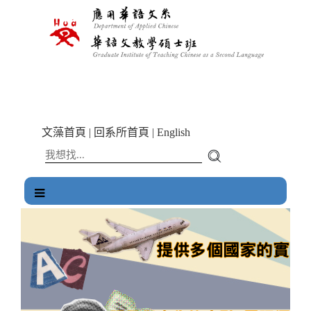
跳
到
主
要
內
容
區
塊
文藻首頁
|
回系所首頁
|
English