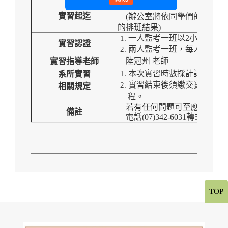
5/4(
一
)~5/8(
五
)
實習起迄
(
辦公室將依同學們的志願排
的排班結果
)
一人監考一班以
2
小時計。
實習認證
兩人監考一班，每人以
1
小
陸冠州
老師
實習指導老師
本次實習時數採計認列為「
系所實習
實習結束後須繳交實習心得
相關規定
程。
若有任何問題可至應華系辦
備註
電話
(07)342-6031
轉
5103
、
51
TOP