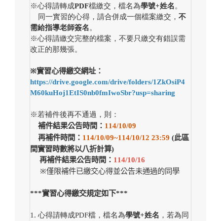
※
心得請轉成
PDF
檔繳交，檔名為
學號+姓名
。
同一實習的心得，請合併成一個檔案繳交，
不
需給指導老師簽名
。
※心得請繳交完整的檔案，不要只繳交有錯誤需
改正的那幾張。
※
實習心得繳交網址：
https://drive.google.com/drive/folders/1ZkOsiP4
M60kuHoj1EtIS0nb0fmIwoSbr?usp=sharing
※
若補件後再不通過，則：
補件結果公告時間：
114/10/09
再補件時間：
114/10/09~114/10/12 23:59
(
此區
間實習時數將以八折計算)
再補件結果公告時間：
114/10/16
※
僅限補件已繳交心得並公告未通過的同學
***
實習心得繳交規定如下***
1.
心得請轉成PDF檔，檔名為
學號+姓名
，若為同