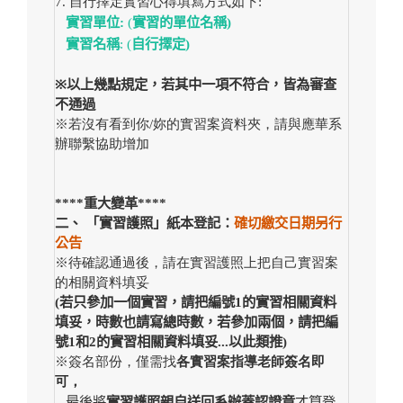
7.
自行擇定實習心得填寫方式如下:
實習單位:
(
實習的單位名稱)
實習名稱
: (
自行擇定)
※
以上幾點規定，若其中一項不符合，皆為審查
不通過
※
若沒有看到你/妳的實習案資料夾，請與應華系
辦聯繫協助增加
****
重大變革****
二、 「實習護照」紙本登記：
確切繳交日期另行
公告
※
待確認通過後，請在實習護照上把自己實習案
的相關資料填妥
(
若只參加一個實習，請把編號1的實習相關資料
填妥，時數也請寫總時數，若參加兩個，請把編
號1和2的實習相關資料填妥...以此類推)
※
簽名部份，僅需找
各實習案指導老師簽名即
可，
最後將
實習護照親自送回系辦蓋認證章
才算登