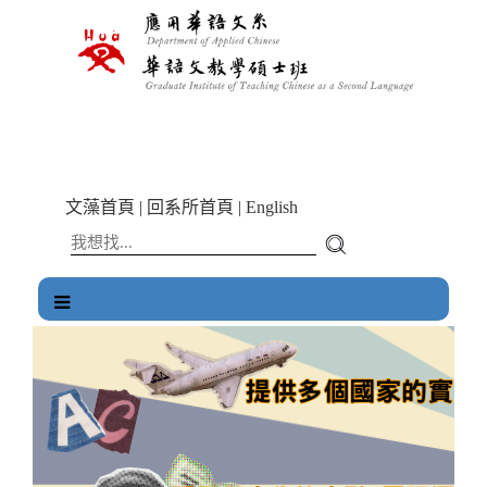
跳
到
主
要
內
容
區
塊
文藻首頁
|
回系所首頁
|
English