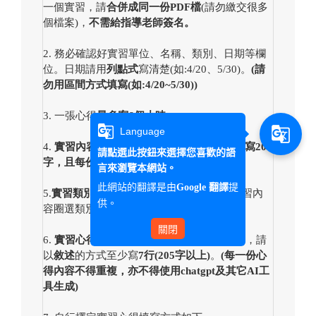
一個實習，請
合併成同一份PDF檔
(請勿繳交很多
個檔案)，
不需給指導老師簽名。
2.
務必確認好實習單位、名稱、類別、日期等欄
位。日期請用
列點式
寫清楚(如:4/20、5/30)。
(
請
勿用區間方式填寫(如:4/20~5/30))
3.
一張心得
最多寫6個小時
。
g_translate
g_translate
Language
4.
實習內容摘要
請以
敘述
或
條列
的方式
至少寫20
請點選此按鈕來選擇您喜歡的語
字，且每份請勿過於相近
。
言來瀏覽本網站。
此網站的翻譯是由
提
Google 翻譯
5.
實習類別
請用
圈選
的方式呈現，並依據實習內
供。
容圈選類別。
關閉
6.
實習心得
字型大小為
12
，行距為
一倍行高
，請
以
敘述
的方式至少寫
7
行(205字以上)
。
(
每一份心
得內容不得重複，亦不得使用chatgpt及其它AI工
具生成)