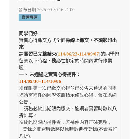
發布日期 2025-09-30 16:21:00
實習專區
同學們好，
實習心得繳交方式全面採
線上繳交，不須影印出
來
請
實習已完整結束(
114/06/23-114/09/07
)
的同學們
留意以下時程，
務必
在排定的時間內進行作業
喔！
一、 未通過之實習心得補件：
114/09/30~114/10/06
※
僅限第一次已繳交心得並已公告未通過的同學
※
請需補件的同學依照指示修改心得，會在系網
公告，
請務必於此期限內繳交，逾期者實習時數以
八
折
計算。
※
於此期限內補件者，若補件內容正確完整，
登錄之實習時數將以原時數進行登錄(不會被打
八折)。