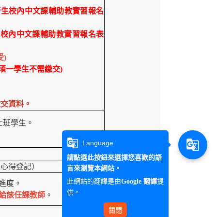
外籍生校內中文課輔助教實習報名
1學期外籍生校內中文課輔助教實習報名表
)
(碩一學生不需繳交)
繳交資料。
士班學生。
g_translate
g_translate
Language
請點選此按鈕來選擇您喜歡的語
習心得登記）
言來瀏覽本網站。
此網站的翻譯是由
提
Google 翻譯
進度。
供。
給該任課教師
。
關閉