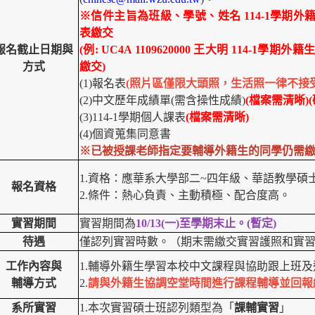
※信件主旨為班級、學號、姓名 114-1學期
表繳交
報名截止日期與
(
例: UC4A 1109620000 王大明 114-
方式
繳交)
(1)
報名表
(
照片區僅限大頭照，生活照一律不接受
(2)
中文歷年成績單(需含操性成績)
(
檔案需清晰)
(3)114-1
學期個人課表
(
檔案需清晰)
(4)
個資蒐集同意書
※已被授課老師指定要輔導外籍生的同學仍需
1.
資格：應華系大學部二~四年級、華語教學碩
報名資格
2.
條件：熱心負責、主動積極、配合度高。
實習期間
實習期間為
10/13(
一)至學期末止。(暫定)
待遇
僅認列實習時數。（期末需繳交實習護照和實
工作內容與
1.
輔導外籍生學習本校中文課程與協助跟上班及
輔導方式
2.
請與外籍生協調空堂時間進行課程輔導並回報
系所實習
1.
本次實習碩士班認列類型為「
課輔實習
」