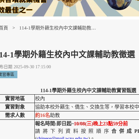
首頁
114-1學期外籍生校內中文課輔助教徵選【Internship Opportunity】
114-1學期外籍生校內中文課輔助教徵選【Inter
日期 2025-09-30 17:15:00
實習專區
114-1
學期外籍生校內中文課輔助教
實習甄選
實習地區
校內
實習對象
協助本校外籍生、僑生、交換生等，學習本校
需求人數
約16名
助教
報名時間:即日起~
10/08(
三)晚上23點59分前
請將下列資料按照順序
合併成P
(
chinese@mail.wzu.edu.tw
)
。