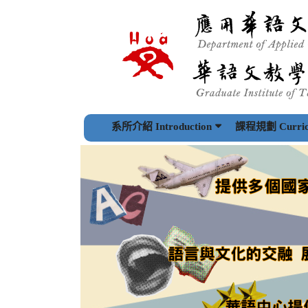
跳
到
主
要
內
容
區
塊
系所介紹 Introduction
課程規劃 Curric