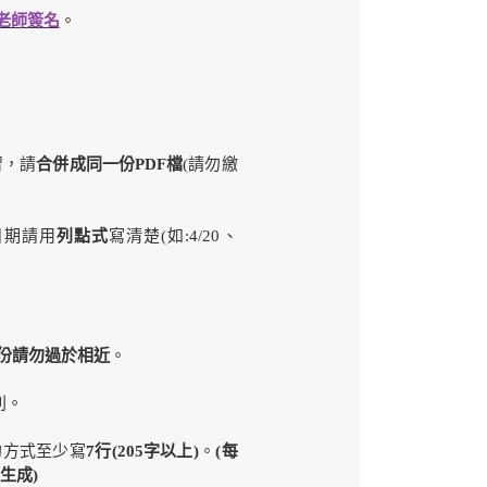
老師簽名
。
習，請
合併成同一份PDF檔
(請勿繳
日期請用
列點式
寫清楚(如:4/20、
每份請勿過於相近
。
別。
的方式至少寫
7
行(205字以上)
。
(
每
具生成
)