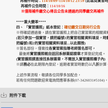
再補件時間：
114/10/09~114/10/12 23:59
(此區間實習
再補件公告時間：
114/10/16
※僅限補件繳交心得且公告未通過的同學繳交再補件
****
重大變革****
四、
「實習護照」紙本登記：
確切繳交日期另行公告
※待確認通過後，請在實習護照上把自己實習案的相關資
(
若只參加一個實習，請把編號1的實習相關資料填妥，時
把編號1和2的實習相關資料填妥...以此類推)
※簽名部份，僅需找
各實習案指導老師簽名即可，
最後將
實習護照親自送回系辦蓋認證章
才算登記完成。
(
實習護照請直接找系辦蓋章，不需放入實習護照櫃子內)
※請
務必
在此期限內登記，逾期者實習時數仍以
八折
計算
上述作業流程，敬請各位同學多加配合，
若有任何問題歡迎來電詢問應華系辦(07-3426031#5104
附件下載