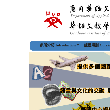
跳
到
主
要
內
容
區
塊
系所介紹 Introduction
課程規劃 Curric