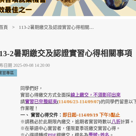
首頁
113-2暑期繳交及認證實習心得相關事項【Internship Reflections】
113-2暑期繳交及認證實習心得相關事項【Intern
日期 2025-09-08 14:20:00
實習專區
同學們好，
實習心得繳交方式全面採
線上繳交，不須影印出來
請
實習已完整結束
(
114/06/23-114/09/07
)
的同學們留意以
作業喔！
一、
實習心得交件：
即日起~114/09/19 下午3點止
※請務必於此期限內繳交，逾期者實習時數以
八折
計算。
※在華語中心實習者，僅限夏季班繳交實習心得。
※心得請轉成
PDF
檔繳交，檔名為
學號+姓名
。