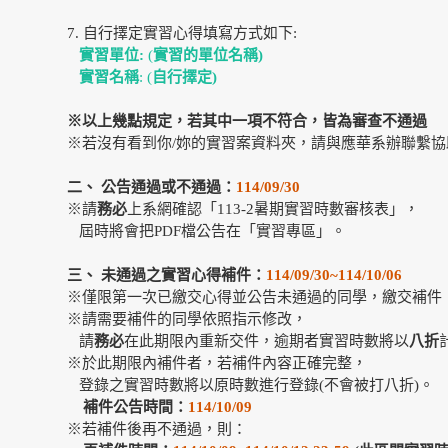
7. 自行擇定實習心得填寫方式如下:
實習單位:
(
實習的單位名稱)
實習名稱
: (
自行擇定)
※以上幾點規定，若其中一項不符合，皆為審查不通過
※若沒有看到你/妳的實習案資料夾，請與應華系辦聯繫協
二、
公告通過或不通過：
114/09/30
※請
務必
上系網確認「113-2暑期實習時數審核表」，
屆時將會把PDF檔公告在「實習專區」。
三、
未通過之實習心得補件：
114/09/30~114/10/06
※僅限第一次已繳交心得並公告未通過的同學，繳交補件
※請需要補件的同學依照指示修改，
請
務必
在此期限內重新交件，逾期者實習時數將以
八折
※於此期限內補件者，若補件內容正確完整，
登錄之實習時數將以原時數進行登錄(不會被打八折)。
補件公告
時間：
114/10/09
※若補件後再不通過，則：