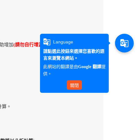
g_translate
g_translate
Language
助增加
(請勿自行增減)
請點選此按鈕來選擇您喜歡的語
言來瀏覽本網站。
此網站的翻譯是由
提
Google 翻譯
供。
關閉
計算。