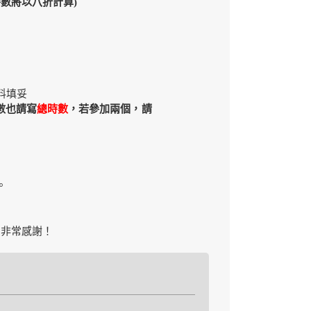
時數將以八折計算)
料填妥
數也請寫
總時數
，若參加兩個，請
。
)，非常感謝！