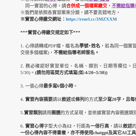
同一實習的心得，請
合併成一個檔案繳交
，
不需給指導
※我們是依照各實習案來分類，請不要丟錯地方，
※實習心得繳交網址：
https://reurl.cc/3MZXXM
***
實習心得繳交規定如下***
1. 心得請轉成PDF檔，檔名為
學號+姓名
，若為同一個實
交很多個檔案)，
不需給指導老師簽名
。
2. 務必確認好實習單位、名稱、類別、日期等欄位。
5/30)。
(
請勿用區間方式填寫(如:4/20~5/30))
3. 一張心得
最多寫6個小時
。
4.
實習內容摘要
請以
敘述
或
條列
的方式
至少寫20字，且
5.
實習類別
請用
圈選
的方式呈現，並依據實習內容圈選類
6.
實習心得
字型大小為
12
，行距為
一倍行高
，請以
敘述
一份心得內容不得重複，
亦不得使用chatgpt及其它AI工