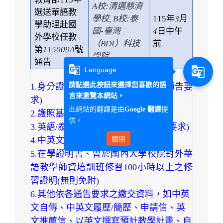
A校:清邁慈濟
選送華語教
學校, B校:泰
115
年
3
月
學助理赴國
國-臺灣
4
日中午
外學校任教
（BDI）科技
前
第
115009A
號
學院
通告
g_translate
g_translate
Language
請點選此按鈕來選擇您喜歡的語
1.
身分證/(電子)戶籍謄本影本(依各通告要
言來瀏覽本網站。
求)
此網站的翻譯是由
提
Google 翻譯
2.
護照基本資料頁影本
供。
3.
英語/泰語能力證明影本(依各通告要求)
關閉
4.
中英文版歷年成績單
5.
在學證明書、曾於國內大學校院對外華
語教學師資培訓班修習100小時以上之修
習證明(無則免附)
6.
其他依各通告要求之繳交資料，如中英
文自傳、中英文履歷/簡歷、申請信、英
文推薦信、以英文撰寫預計教學計畫、自