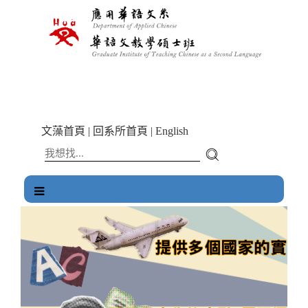
跳
到
主
要
內
容
區
塊
文藻首頁
|
回系所首頁
|
English