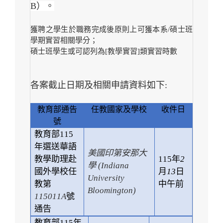
B
）。
獲聘之學生於職務完成後原則上可獲本系/碩士班
學期實習相關學分；
碩士班學生或可認列為[教學實習]類實習時數
各案截止日期及相關申請資料如下:
教育部通告
任教國家及學校
收件日
號
教育部
115
年選送華語
美國印第安那大
教學助理赴
115
年
2
學 (Indiana
國外學校任
月
13
日
University
教第
中午前
Bloomington)
115011A
號
通告
教育部
115
年