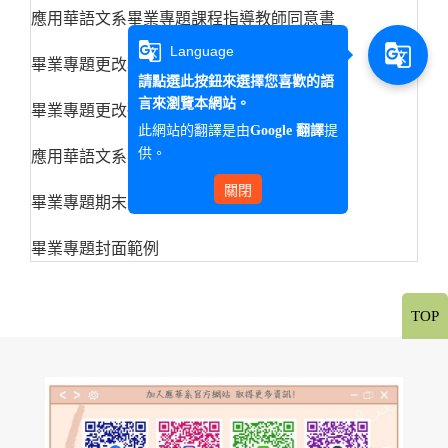
應用華語文系畢業專題課程指導教師同意書
g_translate
g_translate
Language
畢業專題更改項目申請書
請點選此按鈕來選擇您喜歡的語
言來瀏覽本網站。
畢業專題更改研究內容申請書
此網站的翻譯是由
提
Google 翻譯
供。
應用華語文系畢業專題展示要點
關閉
畢業專題期末審查評分表
畢業專題封面範例
TOP