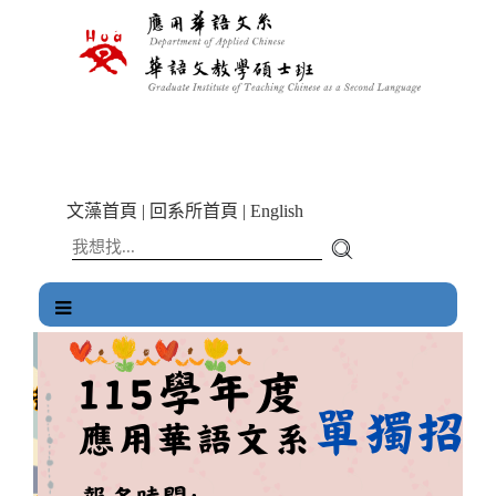
跳
到
主
要
內
容
區
塊
文藻首頁
|
回系所首頁
|
English