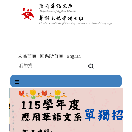
跳
到
主
要
內
容
區
塊
文藻首頁
|
回系所首頁
|
English