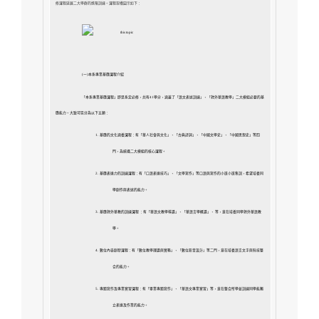
修課程延展二大學群的進階訓練。課程架構圖示如下：
(
一)本系專業基礎課程介紹
「本系專業基礎課程」即是系定必修，共有41學分，涵蓋了
「語文表述訓練」、「對外華語教學」二大模組必要的基
礎能力。大致可區分為以下五類：
1.
基礎的文化涵養課程：有「華人社會與文化」、「古典詩詞」、「中國文學史」、「中國思想史」等四
門，為統攝二大模組的核心課程。
2.
基礎表達力的訓練課程：有「口語表達技巧」、「文學寫作」等口語與寫作的小班小班集訓，希望培養同
學創作與表述的能力。
3.
基礎對外華教的訓練課程 ：有「華語文教學導論」、「華語言學概論」、 等，意在培養同學對外華語教
學。
4.
數位內容創發課程：有「數位教學理論與實務」、「數位影音設計」等二門，意在培養語言文字與科技整
合的能力。
5.
專題寫作及專業實習課程：有「畢業專題寫作」、「華語文專業實習」等，意在整合所學並訓練同學能獨
立表達及作業的能力。