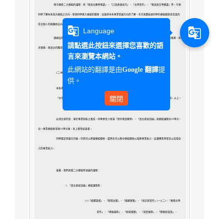
導引選修二大模組的課程：有「華語文教學導論」、「口語表達技巧」、「文學寫作」、「華語語言學概論」等，引領
同學了解本系兩大模組之方向，帶領同學進入模組的選修，
加強對本系專業發展方向的了解，也可具體檢視同學的模組選修是否真的
符合個人的興趣與志向。
g_translate
g_translate
Language
通過這些校定必修課程與系定必修課程的訓練，無論在通識、英語或是華語文的知識領域，同學可奠立必要的根基。馬
請點選此按鈕來選擇您喜歡的語
步蹲穩，華語文的應用自然就更得心應手了。
言來瀏覽本網站。
此網站的翻譯是由
提
Google 翻譯
(
二)本系專業選修課程介紹
供。
本系專業選修課程的設置目的是專業分流，以滿足同學多元選擇之需要。系定專業選修課程涵蓋
關閉
「文化涵養課程」、「語文表述訓練模組課程」及「對外華語教學模組課程」，
同學至少應修習35學分（含）以上。
必須注意的是：基於專業知能之養成，同學需至少修滿「對外華語教學」、「語文表述訓練」兩模組課程共20學分。
任一專業模組修習達20學分後，系上將發給證書。
同學選定發展方向後，仍然可以跨越模組選修，當然也可以集中模組選修以增進專業能力，這種聚焦學習足以倍增自
己的專業能力。
接著，我們來看二大模組所涵蓋的課程：
1.
「語文表述訓練」模組課程有：
(1)「媒體識讀」、「新聞文選」、「編輯實務」、「採訪與寫作」(一)(二)、「報導文學
寫作」、「網格編排」、「創意編輯」、「深度報導」、「簡報與演說」、