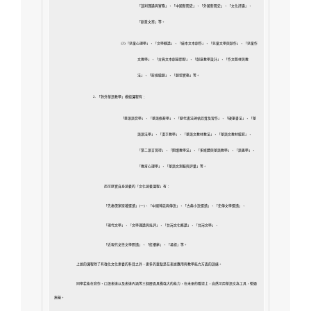
「談判理論與實務」、
「中國新聞史」、「外國新聞史」、「文化評論」、
「創意文案」等。
(2)「兒童心理學」、「文學概論」、「繪本文本創作」、「兒童文學與創作」、「兒童作
文教學」、「古典文本創意開發」、「創意教學設計」、「作文敎材與教
法」、「影視編劇」、
「劇場實務」等。
2.
「對外華語教學」模組課程有：
「華語語音學」、「華語修辭學」、「歷代書法碑帖欣賞及習作」、「硬筆書法」、「華
語語法學」、「漢字教學」、「華語文教材教法」、「華語文教材編寫」、
「第二語言習得」、「閱讀教學法」、「多媒體與華語教學」、「語義學」、
「教育心理學」、「華語文測驗與評量」等。
而可厚實自身涵養的「文化涵養課程」有：
「先秦儒家原著選讀」(一)、「中國神話與傳說」、「古典小說選讀」、「史傳文學選讀」、
「現代文學」、「文學理論與批評」、「台灣文化概論」、「台灣文學」、
「近現代女性文學閱讀」、
「紅樓夢」、「易經」等。
上述的課程除了有強化文化素養的科目之外，更多的重點是在表述應用與教學能力方面的訓練。
同學若能在寫作、口語表達以及表達內涵等三個層面具備強大的能力，
在未來的職場上，自然可用華語文為工具，暢通
無礙。