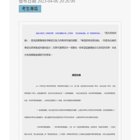
發布日期 2023-04-06 20:26:00
考生專區
「語文表述訓
依循本系的二大教育目標，本系的課程分為二大學群：「語文表述訓練」與「華語師資培育」。
練」，是為因應職場各項華語文能力的需求所做的規劃；「華語師資培育訓練」，則是為合格的
華語文師資養成所做的設計；同學可選擇其中一項專攻。而希望延續傳統文化研究的同學，本系
也有相關進階課程可供修習。
課程架構
以111學年度入學的同學為例，畢業總學分數為131分，含三類：校及院定共同必修55學分、系定必修41學分、系定
專業選修35學分。依照課程性質，校定共同必修科目為「一般基礎課程」，系定必修科目為「本系專業基礎課程」，系定專業選修科
目為「本系專業進階課程」；亦即校定課程是人人皆屬，而系定課程則為應華獨專。
「一般基礎課程」是全校四年制大學部的同學都要修的課程，以奠定同學在大學四年的學習基礎，並培養基礎能力。
而應華系同學在此類課程中，國文課程的深度與廣度勢必不同於其他科系，以確保同學在本科系應有的起點。
「本系專業基礎課程」、「本系專業進階課程」二者，則一方面從基礎而進階，由淺而深，有縱向的連貫；一方面又
橫向分流為「語文表述訓練」與「華語師資培育」二大學群，同學既同時受到二大學群必修課程的專業基礎訓練，又得以藉由專業選