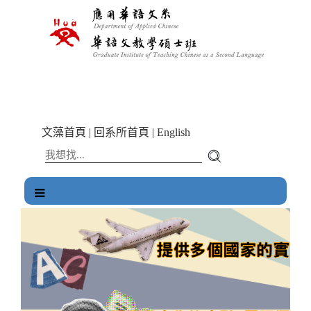
跳
到
主
要
內
容
區
塊
文藻首頁
|
回系所首頁
|
English