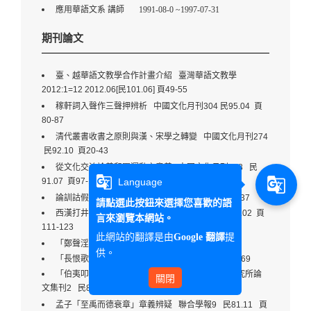
應用華語文系 講師
1991-08-0 ~1997-07-31
期刊論文
臺、越華語文教學合作計畫介紹 臺灣華語文教學
2012:1=12 2012.06[民101.06] 頁49-55
稼軒詞入聲作三聲押辨析 中國文化月刊304 民95.04 頁
80-87
清代叢書收書之原則與漢、宋學之轉變 中國文化月刊274
民92.10 頁20-43
從文化交流論義和團運動之意義 中國文化月刊268 民
g_translate
g_translate
Language
91.07 頁97-127
論訓詁假借之本字 文藻學報15 民90.03 頁123-137
請點選此按鈕來選擇您喜歡的語
西漢打井技術外傳之研究 中國文化月刊251 民90.02 頁
言來瀏覽本網站。
111-123
此網站的翻譯是由
提
Google 翻譯
「鄭聲淫」析論 文藻學報13 民88.03 頁15-24
供。
「長恨歌」為何長恨 文藻學報12 民87.03 頁57-69
「伯夷叩馬諫伐」釋疑 國立中央大學中國文學研究所論
關閉
文集刊2 民84.06 頁33-46
孟子「至禹而德衰章」章義辨疑 聯合學報9 民81.11 頁