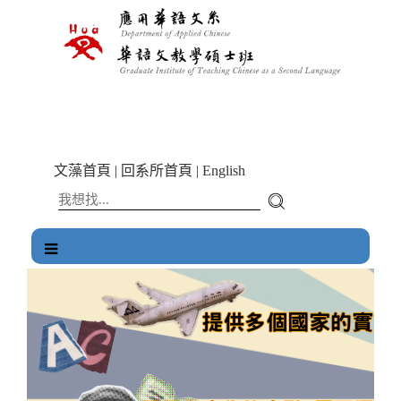
跳
到
主
要
內
容
區
塊
文藻首頁
|
回系所首頁
|
English