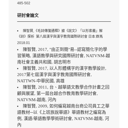
485-502
研討會論文
陳智賢,《毛詩傳箋通釋》據《說文》「以形索義」解
《詩》探析 第八屆漢字與漢字教育國際研討會 日本:群馬
2018.01
陳智賢, 2017, "由正到簡"易--認寫簡化字的學
習策略, 漢語教學與研究國際研討會, NATVNM-越
南社會主義共和國, 胡志明巿
陳智賢, 2017, 以人形體構字的漢字教學設計,
2017第七屆漢字與漢字教育國際研討會,
NATTWN-中華民國, 高雄
陳智賢, 2011, 台、越華語文教學合作計畫之回
顧與展望, 第一屆台越合作教育教學研討會,
NATVNM-越南, 河內
陳智賢, 2009, 如何編寫越南台商公司員工之華
語教材─以《上班族說華語》華語教材之編寫為
例, 漢語/華語教學學術研討會, NATVNM-越南, 河
內