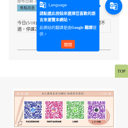
發布日期 2026-05-18 14:59:00
g_translate
g_translate
Language
焦點訊息
請點選此按鈕來選擇您喜歡的語
言來瀏覽本網站。
今日(5/18) 8-9 節紅樓夢選讀，由於教師身體不
此網站的翻譯是由
提
Google 翻譯
適，停課乙次，補課時間將另行公告!!
供。
關閉
TOP