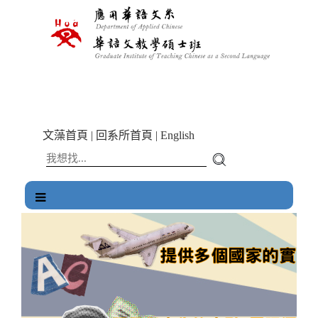
跳
到
主
要
內
容
區
塊
文藻首頁
|
回系所首頁
|
English