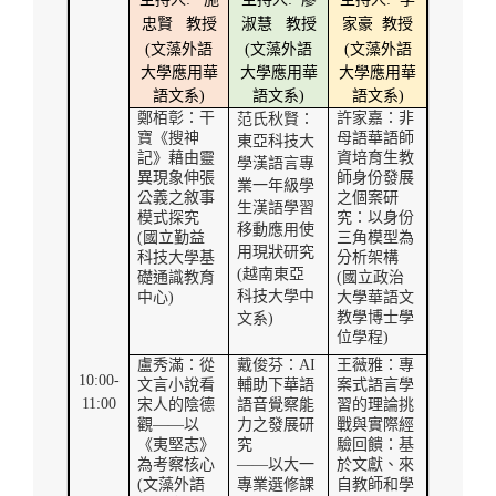
忠賢
教授
淑慧
教授
家豪
教授
(
文藻外語
(
文藻外語
(
文藻外語
大學應用華
大學應用華
大學應用華
語文系
)
語文系
)
語文系
)
鄭栢彰：干
許家嘉：非
范氏秋賢：
寶《搜神
母語華語師
東亞科技大
記》藉由靈
資培育生教
學漢語言專
異現象伸張
師身份發展
業一年級學
公義之敘事
之個案研
生漢語學習
模式探究
究：以身份
移動應用使
(
國立勤益
三角模型為
用現狀研究
科技大學基
分析架構
(
越南東亞
礎通識教育
(
國立政治
科技大學中
中心
)
大學華語文
教學博士學
文系
)
位學程
)
盧秀滿：從
戴俊芬：
AI
王薇雅：專
10:00-
文言小說看
輔助下華語
案式語言學
11:00
宋人的陰德
語音覺察能
習的理論挑
觀
――
以
力之發展研
戰與實際經
《夷堅志》
究
驗回饋：基
為考察核心
——以大一
於文獻、來
(
文藻外語
專業選修課
自教師和學