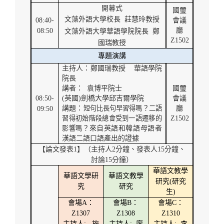
開幕式
國璽
文藻外語大學校長
莊慧玲教授
08:40-
會議
廳
08:50
文藻外語大學華語學院院長
鄭
Z1502
國瑞教授
專題演講
主持人：鄭國瑞教授
華語學院
院長
講者：
袁博平院士
國璽
08:50-
(
英國
)
劍橋大學邱吉爾學院
會議
講題：
短句比長句早習得嗎？二語
廳
09:50
習得初始階段總會受到一語遷移的
Z1502
影響嗎？
來自英語和韓語母語者
漢語二語口語產出的證據
【論文發表
1
】（主持人
2
分鐘、發表人
15
分鐘、
討論
15
分鐘）
華語文教學
華語文學研
華語文教學
研究
(
研究
究
研究
生
)
會場
A
：
會場
B
：
會場
C
：
Z1307
Z1308
Z1310
主持人
:
施
主持人
:
廖
主持人
:
李