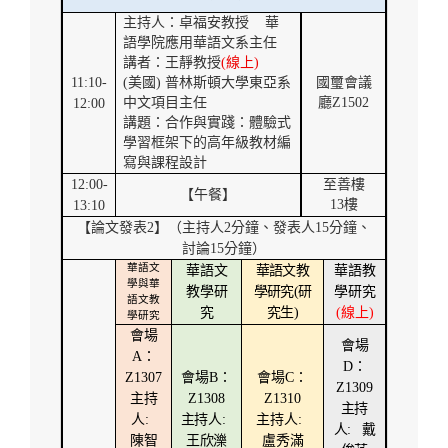
主持人：卓福安教授
華
語學院應用華語文系主任
講者：王靜教授
(
線上
)
11:10-
(
美國
)
普林斯頓大學東亞系
國璽會議
中文項目主任
廳
Z1502
12:00
講題：合作與實踐：體驗式
學習框架下的高年級教材編
寫與課程設計
12:00-
至善樓
【午餐】
13
樓
13:10
【論文發表
2
】（主持人
2
分鐘、發表人
15
分鐘、
討論
15
分鐘）
華語文
華語文
華語文教
華語教
學與華
教學研
學研究
(
研
學研究
語文教
究
究生
)
(
線上
)
學研究
會場
會場
A
：
D
：
Z1307
會場
B
：
會場
C
：
Z1309
主持
Z1308
Z1310
主持
人
:
主持人
:
主持人
:
人
:
戴
陳智
王欣濼
盧秀滿