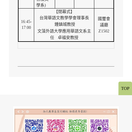
學系
)
【閉幕式】
台灣華語文教學學會理事長
國璽會
16:45-
鍾鎮城教授
議廳
17:00
文藻外語大學應用華語文系主
Z1502
任
卓福安教授
TOP