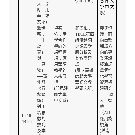
學碩士班
)
慈育大
大學
學中文
應用
系
)
華語
文系
)
龔韻
卓宥
武氏梅：
裴氏恒
蘅：
佑：產
TBCL
第四
娥：面
「生
學合作
級漢越詞
向商務
於
導向的
之語義對
翻譯方
真」
課程構
應分析及
向的專
與
想：應
其教學建
業漢語
「真
用華語
議
經濟詞
物」
教學的
(
國立高雄
彙個性
──董
未來展
師範大學
化學習
仲舒
望
華語文教
資源構
《春
(
印尼建
學研究所
)
建研究
秋繁
國大學
——
以
露》
中文系
)
人工智
對正
慧
名思
（
AI
）
13:10-
想的
應用為
14:25
擴充
視角
及本
(
越南