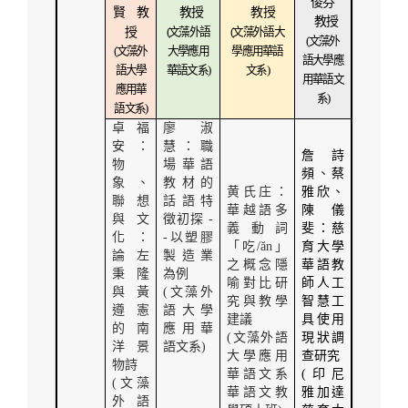
俊芬
賢
教
教授
教授
教授
授
(
文藻外語
(
文藻外語大
(
文藻外
(
文藻外
大學應用
學應用華語
語大學應
語大學
華語文系
)
文系
)
用華語文
應用華
系
)
語文系
)
卓福
廖淑
安：
慧：職
詹詩
物
場華語
頻、蔡
象、
教材的
黄氏庄：
雅欣、
聯想
話語特
華越語多
陳儀
與文
徵初探
-
義動詞
斐：慈
化：
-
以塑膠
「吃
/ăn
」
育大學
論左
製造業
之概念隱
華語教
秉隆
為例
喻對比研
師人工
與黃
(
文藻外
究與教學
智慧工
遵憲
語大學
建議
具使用
的南
應用華
(
文藻外語
現狀調
洋景
語文系
)
大學應用
查研究
物詩
華語文系
(
印尼
(
文藻
華語文教
雅加達
外語