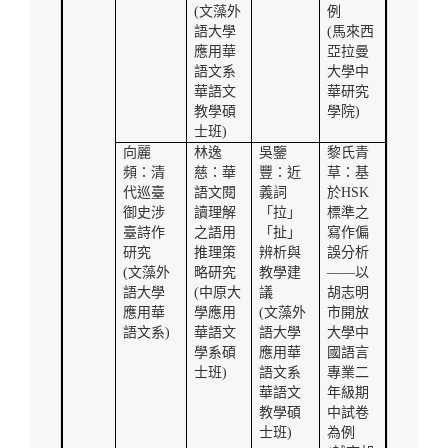
(
文藻外
例
語大學
(
馬來西
應用華
亞拉曼
語文系
大學中
華語文
華研究
教學碩
學院
)
士班
)
向麗
林逸
吳鑒
黎氏青
頻：清
慈：華
豐：近
草：基
代巡臺
語文閱
義詞
於
HSK
御史涉
讀理解
「拉」
標準之
臺詩作
之語用
「扯」
寫作偏
研究
推理策
辨析與
誤分析
(
文藻外
略研究
教學建
——以
語大學
(
中原大
議
胡志明
應用華
學應用
(
文藻外
市開放
語文系
)
華語文
語大學
大學中
學系碩
應用華
國語言
士班
)
語文系
專業二
華語文
年級期
教學碩
中試卷
士班
)
為例