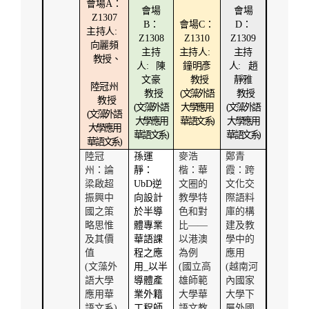
會場
A
：
會場
會場
Z1307
B
：
會場
C
：
D
：
主持人
:
Z1308
Z1310
Z1309
向麗頻
主持
主持人
:
主持
教授、
人
:
陳
鐘明彥
人
:
趙
文豪
教授
靜雅
陸冠州
教授
(
文藻外語
教授
教授
(
文藻外語
大學應用
(
文藻外語
(
文藻外語
大學應用
華語文系
)
大學應用
大學應用
華語文系
)
華語文系
)
華語文系
)
陸冠
孫運
麥浩
鄭青
州：論
靜：
楷：華
霞：跨
梁啟超
UbD
逆
文圈的
文化交
振興中
向設計
教學特
際語料
國之策
於半導
色和對
庫的構
略思惟
體專業
比——
建及教
及其價
華語課
以港澳
學中的
值
程之應
為例
應用
(
文藻外
用
_
以半
(
國立高
(
越南河
語大學
導體產
雄師範
內國家
應用華
業外籍
大學華
大學下
語文系
)
工程師
語文教
屬外國