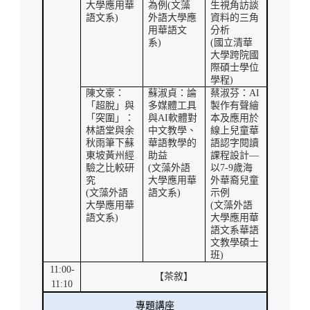
大學應用華
為例
(
文藻
生視角訪談
語文系
)
外語大學應
資料的三角
用華語文
分析
系
)
(
國立清華
大學跨院國
際碩士學位
學程
)
陳文豪：
蘇淑貞：論
蔡淑芬：
AI
「超脫」與
多媒體工具
製作有聲繪
「突圍」：
與
AI
軟體對
本及應用於
林語堂與余
中文教學、
線上兒童華
秋雨筆下蘇
華語教學的
語認字閱讀
東坡黃州經
助益
課程設計—
驗之比較研
(
文藻外語
以
7-9
歲海
究
大學應用華
外華裔兒童
(
文藻外語
語文系
)
示例
大學應用華
(
文藻外語
語文系
)
大學應用華
語文系華語
文教學碩士
班
)
11:00-
【茶敘】
11:10
專題講座