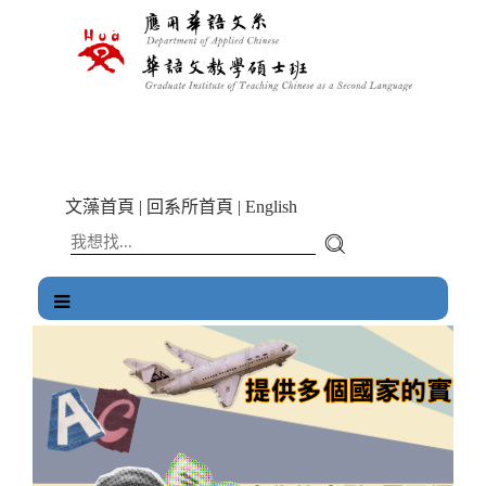
跳
到
主
要
內
容
區
塊
文藻首頁
|
回系所首頁
|
English