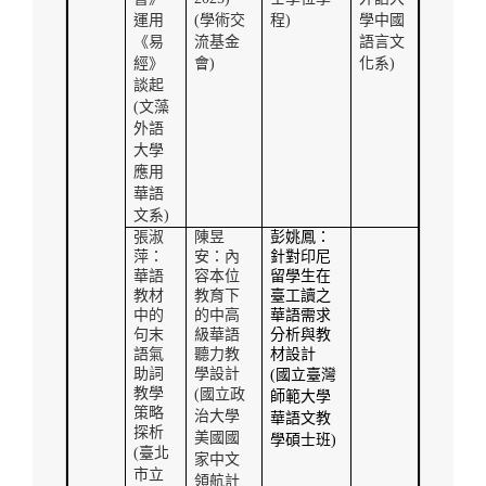
運用
(
學術交
程
)
學中國
《易
流基金
語言文
經》
會
)
化系
)
談起
(
文藻
外語
大學
應用
華語
文系
)
張淑
陳昱
彭姚鳳：
萍：
安：內
針對印尼
華語
容本位
留學生在
教材
教育下
臺工讀之
中的
的中高
華語需求
句末
級華語
分析與教
語氣
聽力教
材設計
助詞
學設計
(
國立臺灣
教學
(
國立政
師範大學
策略
治大學
華語文教
探析
美國國
學碩士班
)
(
臺北
家中文
市立
領航計