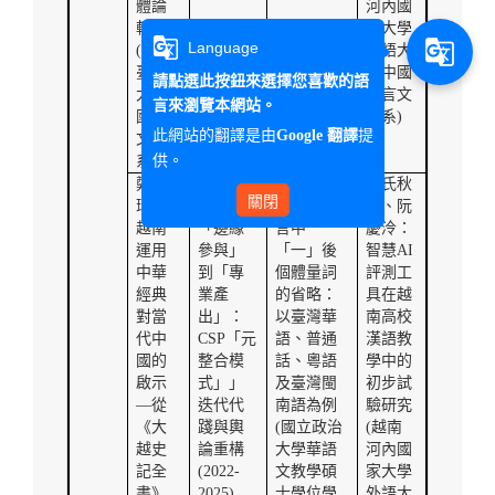
體論
河內國
轉向
家大學
g_translate
g_translate
Language
(
國立
外語大
臺南
學中國
請點選此按鈕來選擇您喜歡的語
大學
語言文
言來瀏覽本網站。
國語
化系
)
此網站的翻譯是由
提
Google 翻譯
文學
供。
系
)
鄭國
林芝
邱靖：探
范氏秋
關閉
瑞：
立：從
究漢語方
紅、阮
越南
「邊緣
言中
慶泠：
運用
參與」
「一」後
智慧
AI
中華
到「專
個體量詞
評測工
經典
業產
的省略：
具在越
對當
出」：
以臺灣華
南高校
代中
CSP
「元
語、普通
漢語教
國的
整合模
話、粵語
學中的
啟示
式」」
及臺灣閩
初步試
—從
迭代代
南語為例
驗研究
《大
踐與輿
(
國立政治
(
越南
越史
論重構
大學華語
河內國
記全
(2022-
文教學碩
家大學
書》
2025)
士學位學
外語大