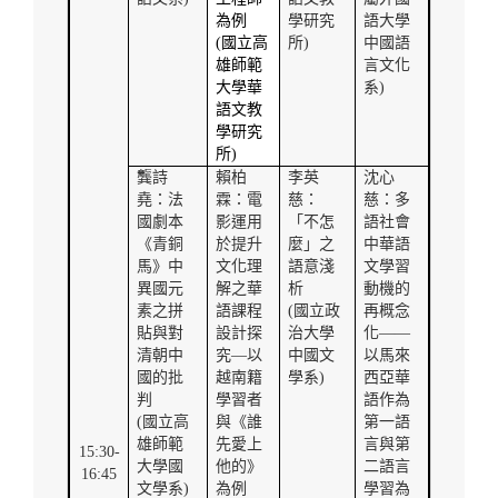
為例
學研究
語大學
(
國立高
所
)
中國語
雄師範
言文化
大學華
系
)
語文教
學研究
所
)
龔詩
賴柏
李英
沈心
堯：法
霖：電
慈：
慈：多
國劇本
影運用
「不怎
語社會
《青銅
於提升
麼」之
中華語
馬》中
文化理
語意淺
文學習
異國元
解之華
析
動機的
素之拼
語課程
(
國立政
再概念
貼與對
設計探
治大學
化——
清朝中
究—以
中國文
以馬來
國的批
越南籍
學系
)
西亞華
判
學習者
語作為
(
國立高
與《誰
第一語
雄師範
先愛上
言與第
15:30-
大學國
他的》
二語言
16:45
文學系
)
為例
學習為