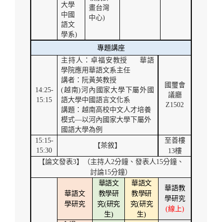
大學
畫台灣
中國
中心
)
語文
學系
)
專題講座
主持人：卓福安教授
華語
學院應用華語文系主任
講者：阮黃英教授
國璽會
14:25-
(
越南
)
河內國家大學下屬外國
議廳
15:15
語大學中國語言文化系
Z1502
講題：越南高校中文人才培養
模式
—
以河內國家大學下屬外
國語大學為例
15:15-
至善樓
【茶敘】
15:30
13
樓
【論文發表
3
】（主持人
2
分鐘、發表人
15
分鐘、
討論
15
分鐘）
華語文
華語文
華語教
華語文
教學研
教學研
學研究
學研究
究
(
研究
究
(
研究
(
線上
)
生
)
生
)