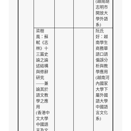
(
越南胡
志明市
開放大
學外語
系
)
梁樹
阮氏
風：蘇
好：越
軾《志
南學生
林》十
商務華
三篇史
語口語
論之論
偏誤分
述結構
析與教
與修辭
學應用
研究
(
越南河
——兼
內國家
論其於
大學下
語文教
屬外國
學之應
語大學
用
中國語
(
香港中
言文化
文大學
系
)
中國語
言及文