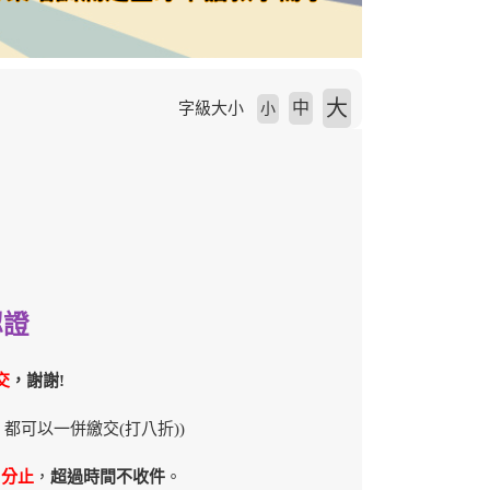
大
中
字級大小
小
認證
交
，謝謝!
都可以一併繳交(打八折))
9分止
，
超過時間不收件
。