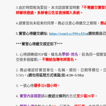
3.由於時間較為緊迫，本次認證實習時數
「不需繳交實習
師審核通過，系辦會公告並直接匯入系統。
4.請實習尚未結束的同學，務必注意心得繳交之期限，
務
5.實習心得繳交網址:
https://reurl.cc/9WxAYn
(請依照自
***實習心得繳交規定如下***
1. 心得請轉成PDF檔，檔名為
學號+姓名
，若為同一個實
交很多個檔案)，
不需給指導老師簽名。
2. 務必確認好實習單位、名稱、類別、日期等欄位。
5/30)。
(請勿用區間方式填寫(如:4/20~5/30))
3. 一張心得
最多
寫
6個小時
。
4.
實習內容摘要
請以
敘述
或
條列
的方式
至少寫20字
。