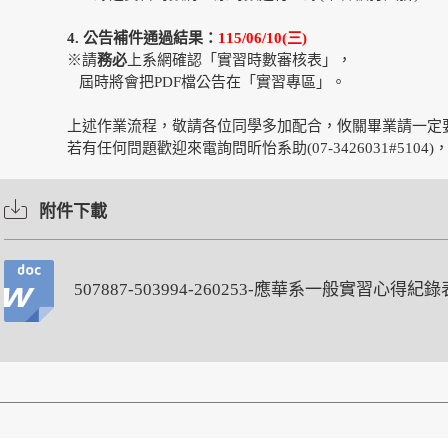
4.
公告補件通過結果：
115/06/10(三)
※請
務必
上系網確認「實習時數審核表」，
屆時將會把PDF檔公告在「實習專區」。
上述作業流程，敬請各位同學多加配合，攸關畢業請一定要
若有任何問題歡迎來電詢問昕怡系助(07-3426031#5104
附件下載
507887-503994-260253-應華系一般實習心得紀錄表