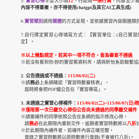
5.
實習心得
字型大小為
12
，行距為
一倍行高
，內容至少
內容不得重複，
亦不得使用chatgpt及其它AI工具生成
)
6.
實習類別
請用
圈選
的方式呈現，並依據實習內容圈選類
7.自行擇定實習心得填寫方式：【實習單位：(自己實習
定】。
※
以上幾點規定，若其中一項不符合，皆為審查不通過
※若沒有看到你/妳的實習案資料夾，請與昕怡系助聯繫協
2.
公告通過或不通過：
115/06/02(二)
※請
務必
上系網確認「實習時數審核表」，
屆時將會把PDF檔公告在「實習專區」。
3.
未通過之實習心得補件：
115/06/02(二)~115/06/07(日)
晚
※僅限第一次已繳交心得但公告尚未通過的同學繳交補件
※請需補件的同學依照公告在系網的指示修改心得，
請
務必
在此期限內重新交件，逾期者實習時數將以
八折
※於此期限內補件者，若補件內容正確完整，
登錄之實習時數將以原時數進行登錄(不會被打八折)。