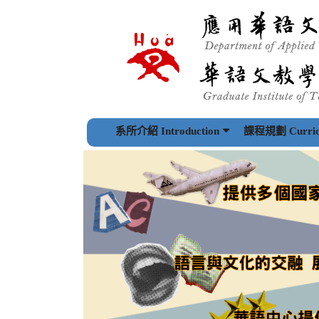
跳
到
主
要
內
容
區
塊
系所介紹 Introduction
課程規劃 Curric