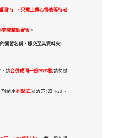
護照!!」，只需上傳心得後等待老
必完成整個實習
。
己的實習名稱，繳交至其資料夾)
習，請
合併成同一份PDF檔
(請勿繳
日期請用
列點式
寫清楚(如:4/20、