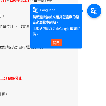
寫
7行
。
(205字以上)
。
(
每一份心得
g_translate
g_translate
Language
別。
請點選此按鈕來選擇您喜歡的語
言來瀏覽本網站。
的單位)】、【實習名稱：自行擇
此網站的翻譯是由
提
Google 翻譯
供。
關閉
助增加(請勿自行增減資料夾)
上23點59分止
計算。