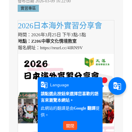
發布日期 2026-03-09 16:22:00
實習專區
2026日本海外實習分享會
時間：2026年3月25日 下午3點-5點
地點：Z206中華文化情境教室
報名網址：
https://reurl.cc/4lRN9V
g_translate
g_translate
Language
請點選此按鈕來選擇您喜歡的語
言來瀏覽本網站。
此網站的翻譯是由
提
Google 翻譯
供。
關閉