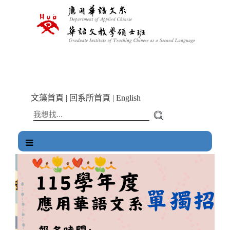
跳
到
主
要
內
容
區
塊
文藻首頁
|
回系所首頁
|
English