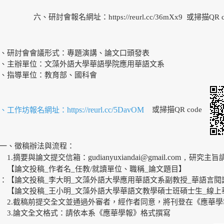
六、研討會報名網址：
https://reurl.cc/36mXx9
或掃描
QR 
、研討會會議形式：專題演講、論文口頭發表
、主辦單位：文藻外語大學華語學院應用華語文系
、指導單位：教育部、國科會
https://reurl.cc/5DavOM
、工作坊報名網址：
或掃描
QR code
一、徵稿辦法與流程：
gudianyuxiandai@gmail.com
，
.摘要與論文提交信箱：
研究主旨
論文投稿_作者名_任教/就讀單位、職稱_論文題目】
：【論文投稿_李大明_文藻外語大學應用華語文系副教授_華語言閱
論文投稿_王小明_文藻外語大學華語文教學碩士班碩士生_線上
.截稿前提交全文並通過外審者，經作者同意，將刊登在《應華學
.論文全文格式：請依本系《應華學報》格式撰寫