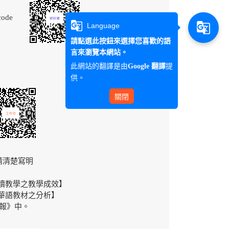
code
g_translate
g_translate
Language
請點選此按鈕來選擇您喜歡的語
言來瀏覽本網站。
此網站的翻譯是由
提
Google 翻譯
供。
關閉
請清楚寫明
讀教學之教學成效】
華語教材之分析】
報》中。