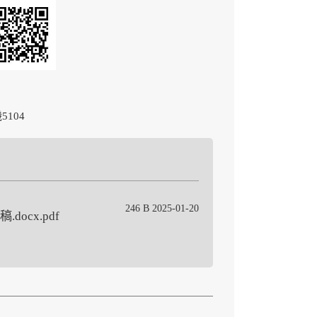
機
5104
246 B 2025-01-20
cx.pdf