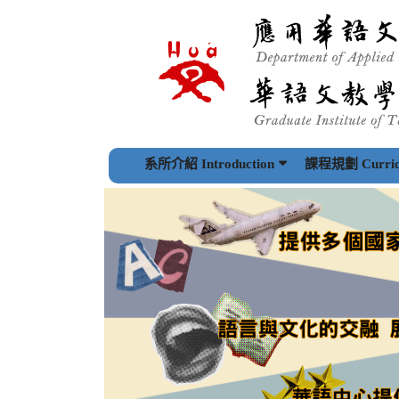
跳
到
主
要
內
容
區
塊
系所介紹 Introduction
課程規劃 Curric