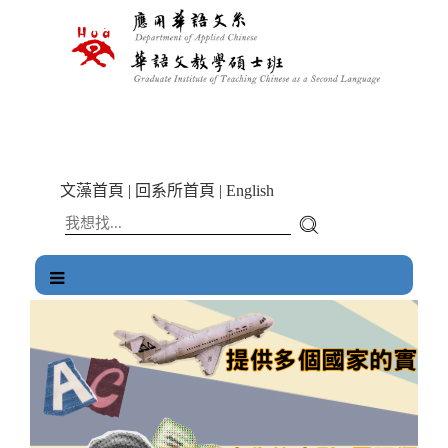
跳
到
主
要
內
容
區
塊
文藻首頁
|
回系所首頁
|
English