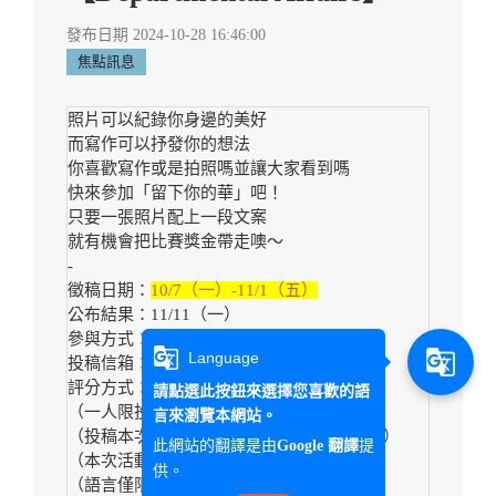
發布日期 2024-10-28 16:46:00
焦點訊息
照片可以紀錄你身邊的美好
而寫作可以抒發你的想法
你喜歡寫作或是拍照嗎並讓大家看到嗎
快來參加「留下你的華」吧！
只要一張照片配上一段文案
就有機會把比賽獎金帶走噢～
-
徵稿日期：
10/7（一）-11/1（五）
公布結果：11/11（一）
參與方式：線上投稿
g_translate
g_translate
Language
投稿信箱：appliedchinese20th@gmail.com
評分方式：老師評分60% + 網路評分40%
請點選此按鈕來選擇您喜歡的語
（一人限投一份作品）
言來瀏覽本網站。
（投稿本次活動即代表同意於網路發佈作品）
此網站的翻譯是由
提
Google 翻譯
（本次活動不限科系、年級）
供。
（語言僅限
中文
、照片需為
實拍圖
）