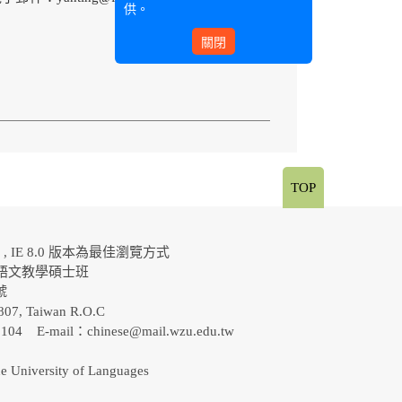
供。
關閉
TOP
al , IE 8.0 版本為最佳瀏覽方式
語文教學碩士班
0號
807, Taiwan R.O.C
-5104 E-mail：
chinese@mail.wzu.edu.tw
e University of Languages