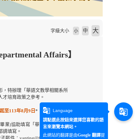
大
中
字級大小
小
ental Affairs】
形，特辦理「華語文教學相關系所
人才培育政策之參考。
g_translate
g_translate
Language
起至113年8月9日
* 。
請點選此按鈕來選擇您喜歡的語
年度畢業)協助填寫「華語文教學相關
言來瀏覽本網站。
都請填寫。
此網站的翻譯是由
提
Google 翻譯
ting@fichet.org.tw；