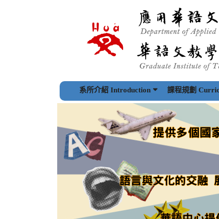
跳
到
主
要
內
容
區
塊
系所介紹 Introduction
課程規劃 Curric