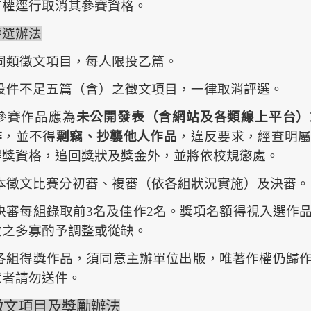
有權逕行取消其參賽資格。
評選辦法
˙同類徵文項目，每人限投乙篇。
˙投件不足五篇（含）之徵文項目，一律取消評選。
˙參賽作品應為
未公開發表（含網
站及各類線上平台）
作
，並不得
剽竊、抄襲
他人作品
，違反要求，經查明
得獎資格，追回獎狀及獎金外，並將依校規懲處。
˙本徵文比賽分初審、複審（依各組狀況實施）及決審。
˙決審每組錄取前3名及佳作2名。獎項名額得視入選作
數之多寡酌予調整或從缺。
˙各組得獎作品，須同意主辦單位出版，唯著作權仍歸
意者請勿送件。
徵
文項目及獎勵辦法