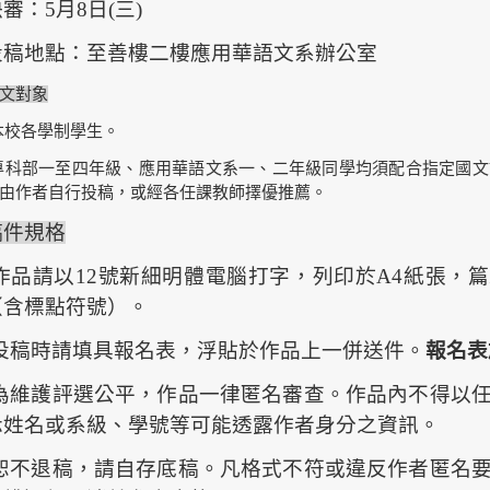
審：5月8日(三)
投稿地點：至善樓二樓應用華語文系辦公室
文對象
本校各學制學生。
專科部一至四年級、應用華語文系一、二年級同學均須配合指定國
由作者自行投稿，或經各任課教師擇優推薦。
稿件規格
˙作品請以
12
號新細明體
電腦打字，列印
於
A4
紙張
，篇
（含標點符號）。
投稿時
請填具報名表，
浮貼於作品
上一併送件。
報名表
˙為維護評選公平，作品一律匿名審查。作品內不得以
示姓名或系級、學號等可能透露作者身分之資訊。
˙恕不退稿，請自存底稿。凡格式不符或違反作者匿名