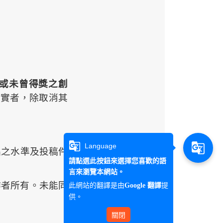
或未曾得獎之
創
屬實者，除取消其
g_translate
g_translate
Language
品之水準及投稿件
請點選此按鈕來選擇您喜歡的語
言來瀏覽本網站。
作者所有。未能同
此網站的翻譯是由
提
Google 翻譯
供。
關閉