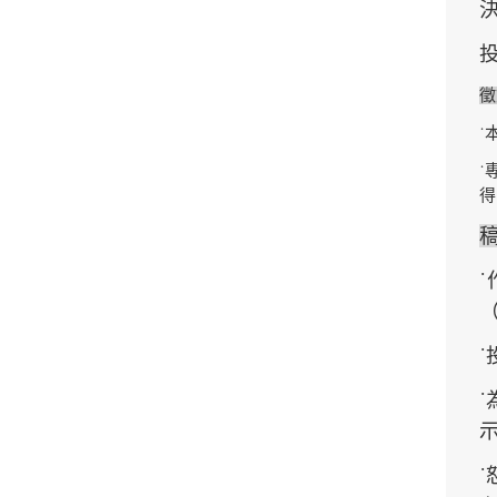
決
徵
˙
˙
得
˙