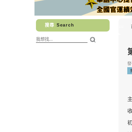
搜尋
Search
:::
發布
初