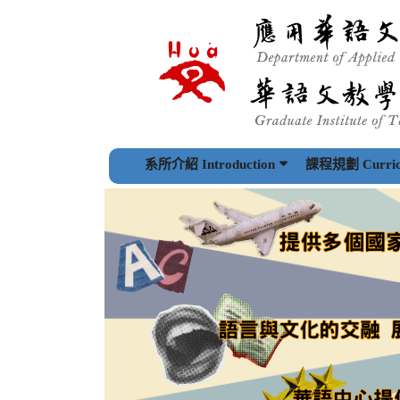
跳
到
主
要
內
容
區
塊
系所介紹 Introduction
課程規劃 Curric