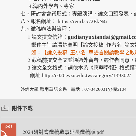
4.海內外學者、專家
七、研討會會議形式：專題演講、論文口頭發表、
八、報名網址：
https://reurl.cc/2EkN4r
九、徵稿辦法與流程：
gudianyuxiandai@gmail.c
1.論文提交信箱：
郵件主旨請清楚寫明【論文投稿_作者名_論文
如：【論文投稿_王小名_華語言閱讀教學之教
2.截稿前提交全文並通過外審者，經作者同意，
3.論文全文格式：請依本系《應華學報》格式撰
網址:
http://c026.wzu.edu.tw/category/139302/
文
外語大學 應用華語文系 電話：07-3426031分機5104
附件下載
2024研討會徵稿啟事延長徵稿版.pdf