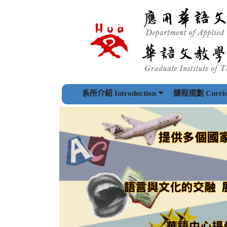
跳
到
主
要
內
容
區
塊
系所介紹 Introduction
課程規劃 Curric