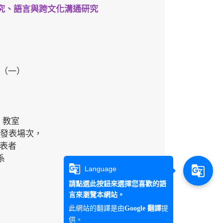
究、語言與跨文化溝通研究
日（一）
】教室
發表場次，
表者
系
g_translate
g_translate
Language
請點選此按鈕來選擇您喜歡的語
言來瀏覽本網站。
此網站的翻譯是由
提
Google 翻譯
供。