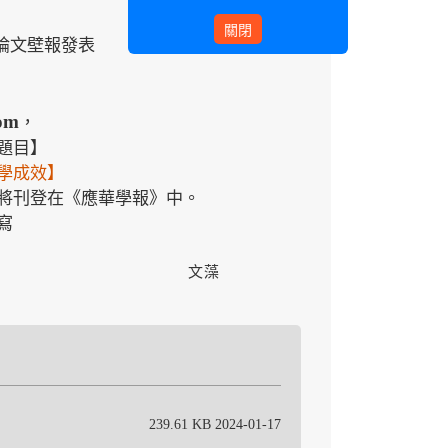
關閉
論文壁報發表
om
，
題目】
學成效】
將刊登在《應華學報》中。
寫
藻
239.61 KB 2024-01-17