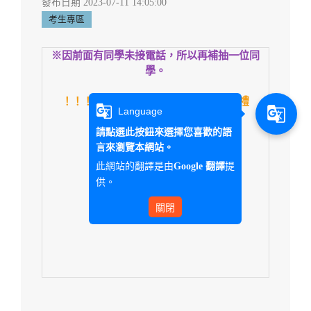
發布日期 2023-07-11 14:05:00
考生專區
※因前面有同學未接電話，所以再補抽一位同
學。
！！！恭喜以下同學獲得本系的精美小禮
g_translate
g_translate
Language
物！！！
請點選此按鈕來選擇您喜歡的語
獲獎同學名單
言來瀏覽本網站。
此網站的翻譯是由
提
Google 翻譯
三民家商 郭宇娟
供。
關閉
應華系期待與你相遇~