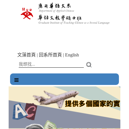
跳
到
主
要
內
容
區
塊
文藻首頁
|
回系所首頁
|
English