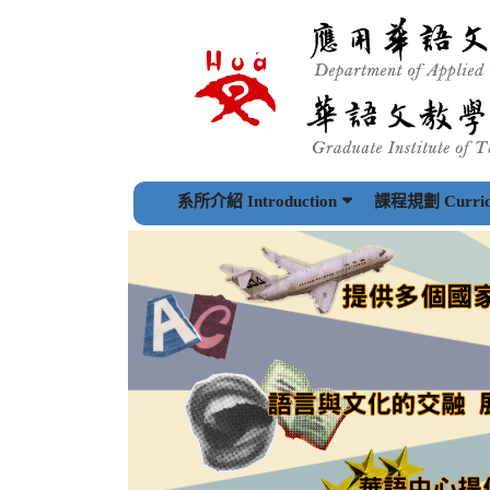
跳
到
主
要
內
容
區
塊
系所介紹 Introduction
課程規劃 Curric