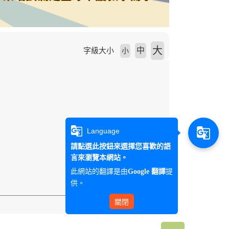
大
中
字級大小
小
g_translate
g_translate
Language
請點選此按鈕來選擇您喜歡的語
言來瀏覽本網站。
此網站的翻譯是由
提
Google 翻譯
供。
關閉