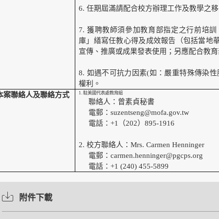
6.
任期屆滿請配合校方辦理工作及教學之移
7.
獲聘教師須參加教育部指定之行前培訓
庫」繕寫任教心得及成效報告（包括當地
宣傳、推廣或成果發表使用；另應配合教育
8.
如遇不可抗力因素(如：嚴重特殊傳染性
權利。
1.
駐美國代表處教育組
本案聯絡人及聯絡方式
聯絡人：曾素貞秘書
電郵：suzentseng@mofa.gov.tw
電話：+1（202）895-1916
2.
校方聯絡人：Mrs. Carmen Henninger
電郵：carmen.henninger@pgcps.org
電話：+1 (240) 455-5899
附件下載