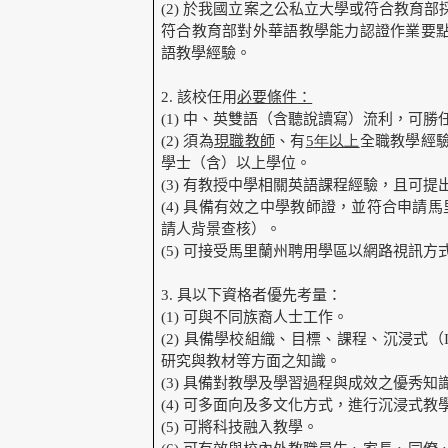
(2)
於我國立案之公私立大學或符合教育部
符合教育部對外華語教學能力認證作業要
語教學經驗。
2.
該校任用
必要條件
：
(1)
中、英雙語（含聽說讀寫）流利，可勝
(2)
須為
現職教師
、有
5
年以上
全職教學經
學士（含）以上學位。
(3)
有教授中學相關英語課程經驗，且可提
(4)
具備有效之中學教師證，並符合申請馬
請人背景查核）。
(5)
可接受馬里蘭州聘用學區以網路視訊方
3.
具以下資格者優先考量：
(1)
可與不同族裔人士工作。
(2)
具備學校組織、目標、課程、沉浸式（Im
研究與教材等方面之知識。
(3)
具備對教學及學習過程與成效之優秀知
(4)
可多面向及多文化方式，進行沉浸式教
(5)
可將科技融入教學。