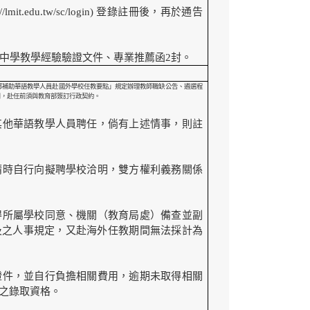
it.edu.tw/sc/login) 登錄註冊後，再於通告
中學教學經驗驗證文件、專業推薦函2封。
部補助華語教學人員赴國外學校任教要點」規定辦理教師職缺公告、遴選程
用，赴任前須與教育部簽訂行政契約。
其他華語教學人員聘任，倘有上述情事，則註
請時自行向擬聘學校洽明，雙方權利義務關係
得所屬學校同意、機關（教育局處）備查並副
及之人事規定，又赴海外任教期間無法採計為
證件，並自行負擔相關費用，逾期未取得相關
之錄取資格。