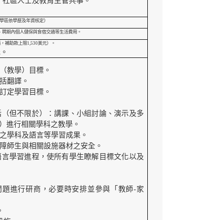
、社區人士及教育主管共事。
任教學區依學歷及年資核定）
、聘期內個人健保與食宿交通等生活費用。
補助款上限1,530美元）。
元。
（教學）目標。
括翻譯。
訂定學習目標。
括（但不限於）：講課、小組討論、演示及多
）進行相關學科之教學。
之學科及語言等學習成果。
障師生與相關設施器材之安全。
語言學習進程，使所有學生瞭解目標文化以及
題進行研商，必要時安排並參與「教師-家
。