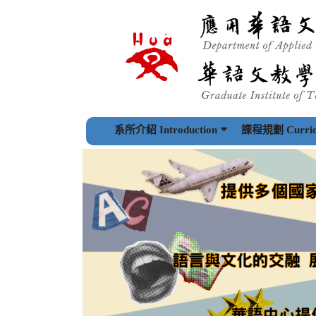
跳
到
主
要
內
容
區
塊
系所介紹 Introduction
課程規劃 Curric