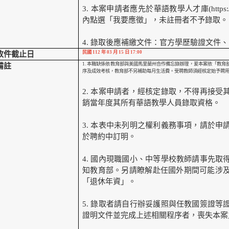
3.
本案申請者應先於華語教學人才庫(https://lm
內點選「我要應徵」，未註冊者不予錄取。
4.
錄取後應補繳文件：官方學歷驗證文件、
民國 112 年 03 月 15 日 17:00
收件截止日
1.
本職缺係依教育部與美國馬里蘭州合作備忘錄辦理，爰本案依「教育
備註
序及成效考核，教育部不另補助每月生活費。受聘教師須經核定始予聘
2.
本案申請者，經核定錄取，不得再接受
銷當年度其所有華語教學人員錄取資格。
3.
本表中未列明之權利義務事項，請於申
於聘約中訂明。
4.
國內現職國小、中等學校教師請事先取
知教育部。另請瞭解赴任國外期間可能涉
「退休年資」。
5.
錄取者請自行辦妥護照與任教國簽證等
證明文件並完成上述相關程序者，喪失本案