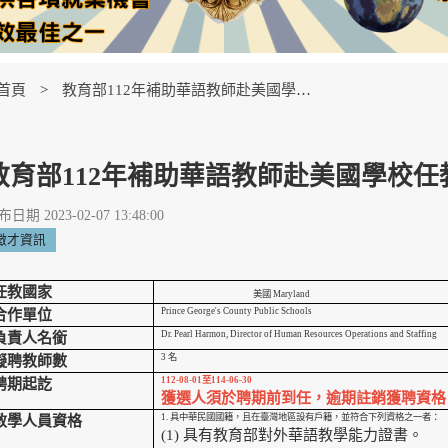
首頁
教育部112年補助華語教師赴美國學校任教
教育部112年補助華語教師赴美國學校任
日期 2023-02-07 13:48:00
徵才資訊
任教國家
美國 Maryland
Prince George's County Public Schools
合作單位
Dr. Pearl Harmon, Director of Human Resources Operations and Staffing
負責人名銜
3
名
擬聘教師數
112-08-01
至114-06-30
聘期起訖
獲選人須於聘期前到任，逾期註銷獲聘資格
1.
具中華民國國籍，且在臺灣地區設有戶籍，並符合下列資格之一者：
教學人員資格
(1)
具有教育部對外華語教學能力證書。