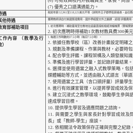
(6)
可有效與校內外教職員生、家長、同僚
(7)
優秀之口語溝通能力。
稅前年薪 52,961至118,525美元不等（詳附件王子郡學區薪級表，由
待遇
獲聘教師須自付美國簽證費用、國外學經歷文件之翻譯、認證/評鑑費用
其他待遇
1.
初次應聘時，補助臺灣至任教地往返最直接航程經濟艙機票（實報實銷，
教育部補助項目
2.
初次應聘時得補助1次教材教具費300美
1.
每週工作時數約37.5小時（每日7.5小時）。
工作內容 （教學及行
2.
依據任教學校（區）改善計畫設定明確之
政）
3.
規劃及準備課程、作業與教材，必要時包
4.
配合學生評鑑、課程架構及人類發展知識
5.
準備及進行學習評量，並記錄評量結果。
6.
選擇並使用適當之融入式教學策略，包
媒體輔助等方式，並透由融入式語言（華語
7.
使用適當之工具（含口頭評量）評量學生
8.
進行有效課室管理，以提昇學習成效及保
9.
建立沉浸式之教學環境，鼓勵學生參與
達成學習目標。
10.
提供學生學習及適應問題之諮詢。
11.
與需要之學生與家長針對學習成效及問
長」或「教師-學生」座談。
12.
依相關法令政策保存正確與完整之紀錄