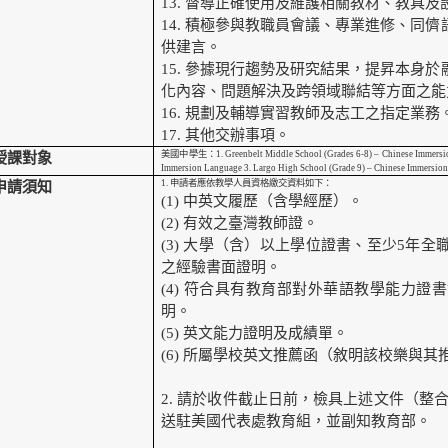
13.
督導正確使用及維護相關教材、教具及
14.
積極參與教職員會議、專業進修、同儕
供建言。
15.
參據現行趨勢及研究結果，提昇本身於
化內容、問題解決及跨領域聯結等方面之能
16.
規劃及輔導實習教師及志工之指定業務
17.
其他交辦事項。
美國中學生：1. Greenbelt Middle School (Grades 6-8) – Chinese Immersion L
授課對象
Immersion Language 3. Largo High School (Grade 9) – Chinese Immersio
1.
申請者應依教學人員資格繳交資料如下：
申請須知
(1)
中英文履歷（含學經歷）。
(2)
有效之臺灣教師證。
(3)
大學（含）以上學位證書、至少5年全
之經驗書面證明。
(4)
符合具有教育部對外華語教學能力證書
明。
(5)
英文能力證明及成績單。
(6)
所屬學校英文推薦函（敘明該校樂與其
2.
請於收件截止日前，檢具上述文件（整合
送駐美國代表處教育組，並副知教育部。