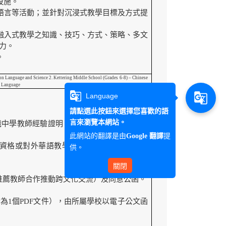
設施。
語言等活動；並針對沉浸式教學目標及方式提
融入式教學之知識、技巧、方式、策略、多文
力。
。
anguage and Science 2. Kettering Middle School (Grades 6-8) – Chinese
n Language
g_translate
g_translate
Language
請點選此按鈕來選擇您喜歡的語
言來瀏覽本網站。
職中學教師經驗證明、教授中學相關英語課程
此網站的翻譯是由
提
Google 翻譯
資格或對外華語教學經驗證明者，請檢附證
供。
關閉
推薦教師合作推動跨文化交流）及同意公函。
為1個PDF文件），由所屬學校以電子公文函