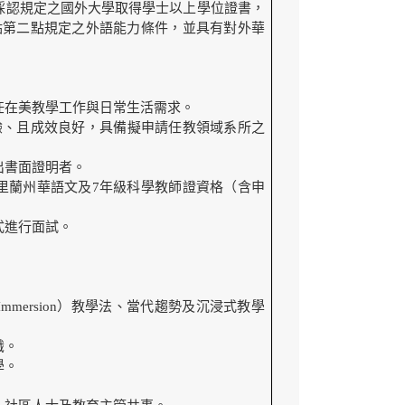
採認規定之國外大學取得學士以上學位證書，
點第二點規定之外語能力條件，並具有對外華
任在美教學工作與日常生活需求。
驗、且成效良好，具備擬申請任教領域系所之
出書面證明者。
里蘭州華語文及7年級科學教師證資格（含申
式進行面試。
mersion）教學法、當代趨勢及沉浸式教學
識。
學。