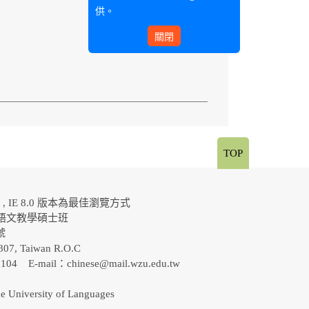
供。
關閉
TOP
al , IE 8.0 版本為最佳瀏覽方式
語文教學碩士班
0號
807, Taiwan R.O.C
-5104 E-mail：
chinese@mail.wzu.edu.tw
e University of Languages