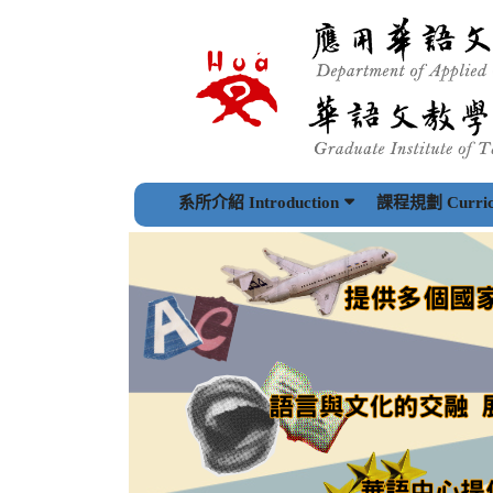
跳
到
主
要
內
容
區
塊
系所介紹 Introduction
課程規劃 Curric