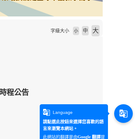
大
中
字級大小
小
發時程公告
g_translate
g_translate
Language
請點選此按鈕來選擇您喜歡的語
言來瀏覽本網站。
此網站的翻譯是由
提
Google 翻譯