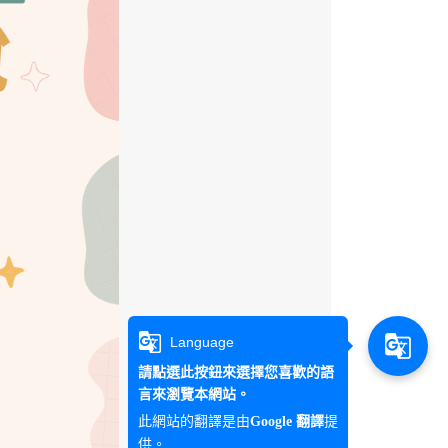
g_translate
g_translate
Language
請點選此按鈕來選擇您喜歡的語
言來瀏覽本網站。
此網站的翻譯是由
提
Google 翻譯
供。