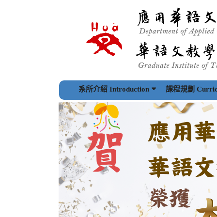
跳
到
主
要
內
容
區
塊
系所介紹 Introduction
課程規劃 Curric