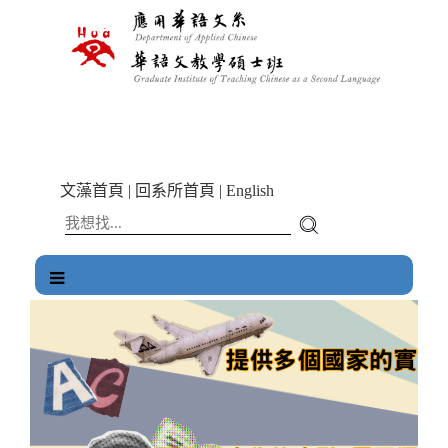
跳
到
主
要
內
容
區
塊
文藻首頁
|
回系所首頁
|
English