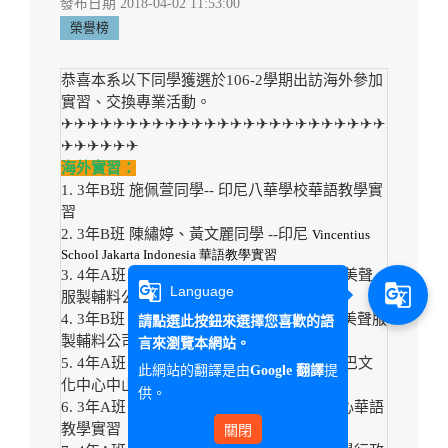
發布日期 2018-04-02 11:53:00
榮譽榜
恭喜本系以下同學獲選於106-2學期出訪海外參加
實習、交換專業活動。
✈✈✈✈✈✈✈✈✈✈✈✈✈✈✈✈✈✈✈✈✈✈✈✈✈
✈✈✈✈✈✈
海外實習：
1. 3年B班 施佩萱同學-- 印尼八華學校華語教學實
習
2. 3年B班 陳繡婷、黃文麗同學 --印尼
Vincentius
School Jakarta Indonesia
華語教學實習
3. 4年A班 張秀雯、鄭仰真同學 -- 越南台商美聲
g_translate
g_translate
Language
服製輔料公司華語教學實習
4. 3年B班 李可婷、黃郁雯同學 -- 越南台商美聲服
請點選此按鈕來選擇您喜歡的語
製輔料公司市場部業務實習 (英文組)
言來瀏覽本網站。
5. 4年A班 林俞均、史瑋玟同學 -- 巴拿馬中巴文
此網站的翻譯是由
提
Google 翻譯
化中心中山學校華語教學實習
供。
6. 3年A班 吳佳誼同學 --日本台灣留遊學中心華語
教學實習
關閉