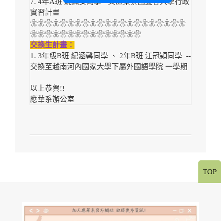
7. 4年A班 姚姵安同學 --文藻桌泰國曼谷大學行政
實習計畫
❀❀❀❀❀❀❀❀❀❀❀❀❀❀❀❀❀❀❀❀❀
❀❀❀❀❀❀❀❀❀❀❀❀❀❀❀
交換生計畫：
1. 3年級B班 紀涵馨同學 、 2年B班 江冠穎同學 --
交換至越南河內國家大學下屬外國語學院 一學期
以上恭賀!!
應華系辦公室
TOP