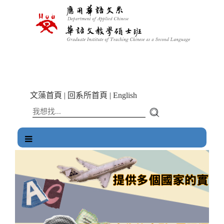
跳
到
主
要
內
容
區
塊
文藻首頁
|
回系所首頁
|
English