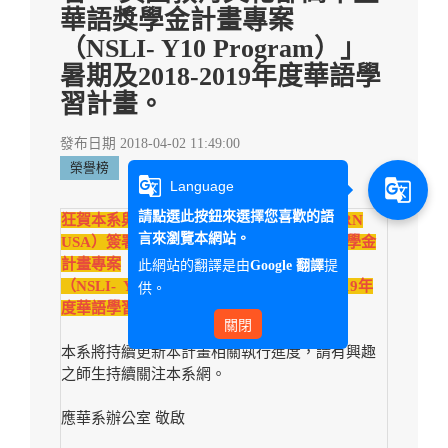
華語獎學金計畫專案
（NSLI- Y10 Program）」
暑期及2018-2019年度華語學
習計畫。
發布日期 2018-04-02 11:49:00
榮譽榜
g_translate
g_translate
Language
請點選此按鈕來選擇您喜歡的語
狂賀本系與美國國際教育資源網學會（
iEARN
言來瀏覽本網站。
USA
）簽署
「美國教育文化部高中生華語獎學金
計畫專案
此網站的翻譯是由
提
Google 翻譯
（
NSLI-
Y10 Program
）」暑期及
2018-2019
年
供。
度華語學習計畫。
關閉
本系將持續更新本計畫相關執行進度，請有興趣
之師生持續關注本系網。
應華系辦公室 敬啟