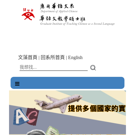
跳
到
主
要
內
容
區
塊
文藻首頁
|
回系所首頁
|
English